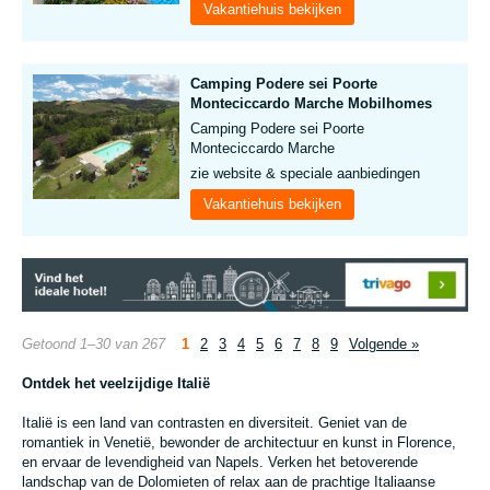
Vakantiehuis bekijken
Camping Podere sei Poorte
Monteciccardo Marche Mobilhomes
Camping Podere sei Poorte
Monteciccardo Marche
zie website & speciale aanbiedingen
Vakantiehuis bekijken
Getoond 1–30 van 267
1
2
3
4
5
6
7
8
9
Volgende »
Ontdek het veelzijdige Italië
Italië is een land van contrasten en diversiteit. Geniet van de
romantiek in Venetië, bewonder de architectuur en kunst in Florence,
en ervaar de levendigheid van Napels. Verken het betoverende
landschap van de Dolomieten of relax aan de prachtige Italiaanse