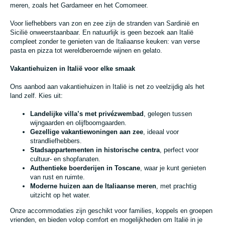
meren, zoals het Gardameer en het Comomeer.
Voor liefhebbers van zon en zee zijn de stranden van Sardinië en
Sicilië onweerstaanbaar. En natuurlijk is geen bezoek aan Italië
compleet zonder te genieten van de Italiaanse keuken: van verse
pasta en pizza tot wereldberoemde wijnen en gelato.
Vakantiehuizen in Italië voor elke smaak
Ons aanbod aan vakantiehuizen in Italië is net zo veelzijdig als het
land zelf. Kies uit:
Landelijke villa’s met privézwembad
, gelegen tussen
wijngaarden en olijfboomgaarden.
Gezellige vakantiewoningen aan zee
, ideaal voor
strandliefhebbers.
Stadsappartementen in historische centra
, perfect voor
cultuur- en shopfanaten.
Authentieke boerderijen in Toscane
, waar je kunt genieten
van rust en ruimte.
Moderne huizen aan de Italiaanse meren
, met prachtig
uitzicht op het water.
Onze accommodaties zijn geschikt voor families, koppels en groepen
vrienden, en bieden volop comfort en mogelijkheden om Italië in je