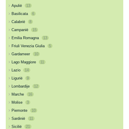
Apulië
13
Basilicata
6
Calabrië
8
Campanië
15
Emilia Romagna
13
Friuli Venezia Giulia
5
Gardameer
10
Lago Maggiore
11
Lazio
14
Ligurië
9
Lombardije
12
Marche
16
Molise
3
Piemonte
10
Sardinië
11
Sicilië
21