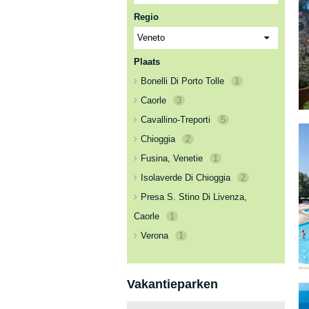
Regio
Plaats
Bonelli Di Porto Tolle
1
Caorle
3
Cavallino-Treporti
5
Chioggia
2
Fusina, Venetie
1
Isolaverde Di Chioggia
2
Presa S. Stino Di Livenza,
Caorle
1
Verona
1
Vakantieparken