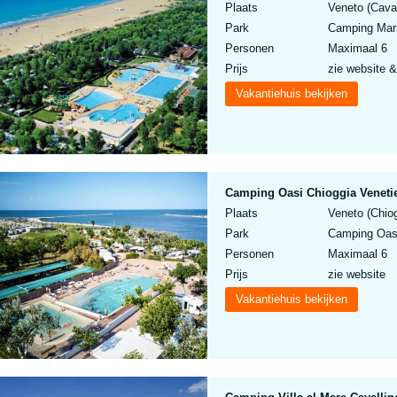
Plaats
Veneto (Caval
Park
Camping Marin
Personen
Maximaal 6
Prijs
zie website &
Vakantiehuis bekijken
Camping Oasi Chioggia Venet
Plaats
Veneto (Chiog
Park
Camping Oasi
Personen
Maximaal 6
Prijs
zie website
Vakantiehuis bekijken