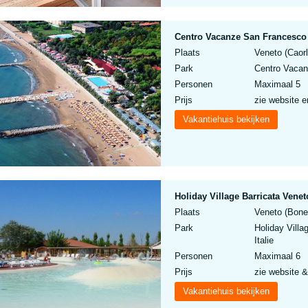
Centro Vacanze San Francesco
Plaats
Veneto (Caorl
Park
Centro Vacan
Personen
Maximaal 5
Prijs
zie website e
Vakantiehuis bekijken
Holiday Village Barricata Vene
Plaats
Veneto (Bonell
Park
Holiday Villa
Italie
Personen
Maximaal 6
Prijs
zie website &
Vakantiehuis bekijken