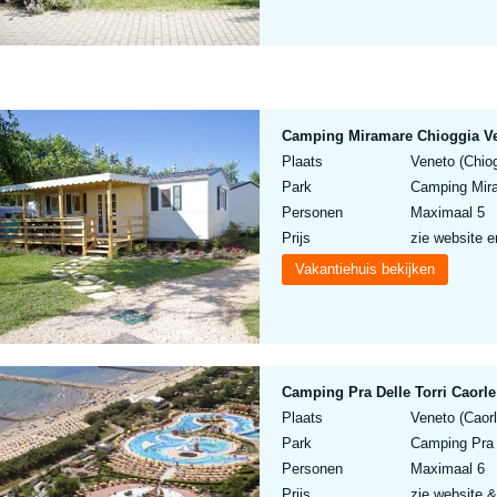
Camping Miramare Chioggia V
Plaats
Veneto (Chiog
Park
Camping Mira
Personen
Maximaal 5
Prijs
zie website e
Vakantiehuis bekijken
Camping Pra Delle Torri Caorle
Plaats
Veneto (Caorl
Park
Camping Pra D
Personen
Maximaal 6
Prijs
zie website &