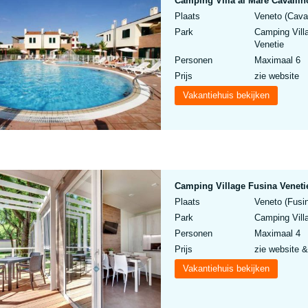
Camping Villa al Mare Cavalli
Plaats
Veneto (Caval
Park
Camping Vill
Venetie
Personen
Maximaal 6
Prijs
zie website
Vakantiehuis bekijken
Camping Village Fusina Venet
Plaats
Veneto (Fusin
Park
Camping Vill
Personen
Maximaal 4
Prijs
zie website &
Vakantiehuis bekijken