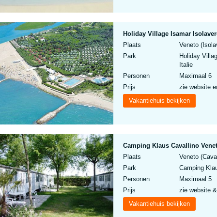
Holiday Village Isamar Isolave
Plaats
Veneto (Isola
Park
Holiday Villa
Italie
Personen
Maximaal 6
Prijs
zie website e
Vakantiehuis bekijken
Camping Klaus Cavallino Venet
Plaats
Veneto (Caval
Park
Camping Klaus
Personen
Maximaal 5
Prijs
zie website &
Vakantiehuis bekijken