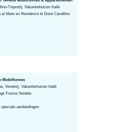
no Venetie Mobilhomes & Appartementen
lino-Treporti), Vakantiehuizen Italië
a al Mare en Residence le Dune Cavallino
ie Mobilhomes
a, Venetie), Vakantiehuizen Italië
age Fusina Venetie
 speciale aanbiedingen