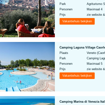
Park
Agriturismo S
Personen
Maximaal 4
Prijs
zie website &
Vakantiehuis bekijken
Camping Laguna Village Caorle
Plaats
Veneto (Caorl
Park
Camping Lagun
Personen
Maximaal 5
Prijs
zie website &
Vakantiehuis bekijken
Camping Marina di Venezia Ita