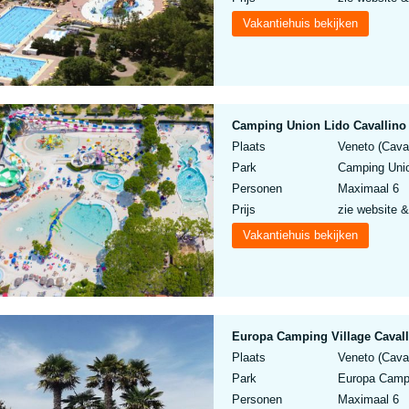
Vakantiehuis bekijken
Camping Union Lido Cavallino 
Plaats
Veneto (Caval
Park
Camping Union
Personen
Maximaal 6
Prijs
zie website &
Vakantiehuis bekijken
Europa Camping Village Cavall
Plaats
Veneto (Caval
Park
Europa Campin
Personen
Maximaal 6