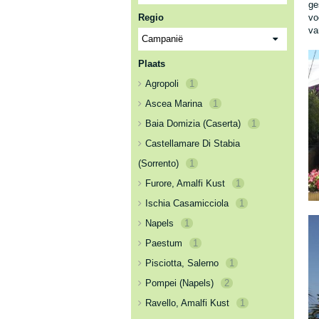
ge
Regio
vo
va
Plaats
Agropoli
1
Ascea Marina
1
Baia Domizia (Caserta)
1
Castellamare Di Stabia
(Sorrento)
1
Furore, Amalfi Kust
1
Ischia Casamicciola
1
Napels
1
Paestum
1
Pisciotta, Salerno
1
Pompei (Napels)
2
Ravello, Amalfi Kust
1