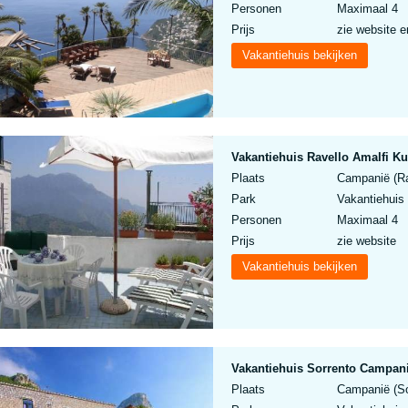
Personen
Maximaal 4
Prijs
zie website e
Vakantiehuis bekijken
Vakantiehuis Ravello Amalfi Ku
Plaats
Campanië (Rav
Park
Vakantiehuis 
Personen
Maximaal 4
Prijs
zie website
Vakantiehuis bekijken
Vakantiehuis Sorrento Campanië
Plaats
Campanië (Sor