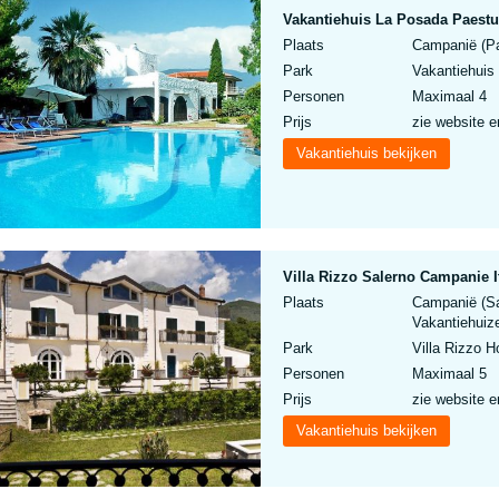
Vakantiehuis La Posada Paestu
Plaats
Campanië (Pa
Park
Vakantiehuis
Personen
Maximaal 4
Prijs
zie website e
Vakantiehuis bekijken
Villa Rizzo Salerno Campanie I
Plaats
Campanië (San
Vakantiehuize
Park
Villa Rizzo 
Personen
Maximaal 5
Prijs
zie website e
Vakantiehuis bekijken