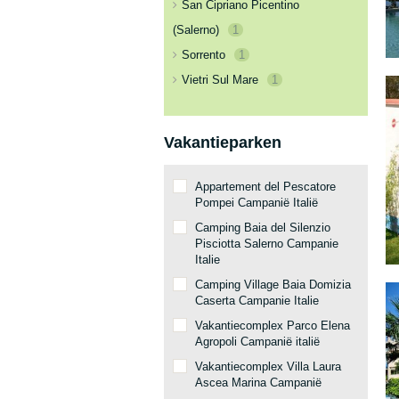
San Cipriano Picentino
(Salerno)
1
Sorrento
1
Vietri Sul Mare
1
Vakantieparken
Appartement del Pescatore
Pompei Campanië Italië
Camping Baia del Silenzio
Pisciotta Salerno Campanie
Italie
Camping Village Baia Domizia
Caserta Campanie Italie
Vakantiecomplex Parco Elena
Agropoli Campanië italië
Vakantiecomplex Villa Laura
Ascea Marina Campanië