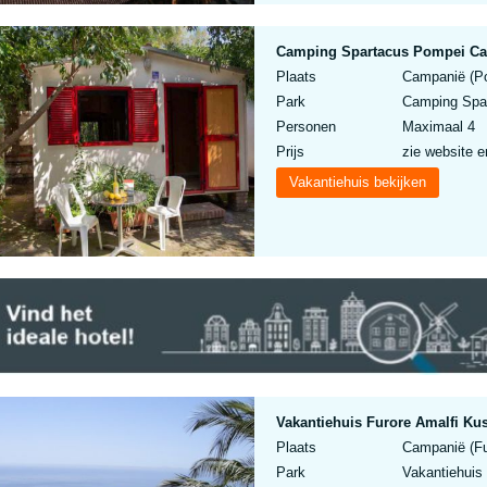
Camping Spartacus Pompei C
Plaats
Campanië (Pom
Park
Camping Spa
Personen
Maximaal 4
Prijs
zie website e
Vakantiehuis bekijken
Vakantiehuis Furore Amalfi Kus
Plaats
Campanië (Fur
Park
Vakantiehuis 