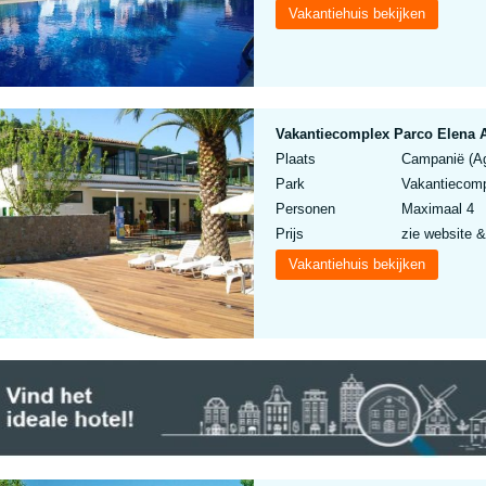
Vakantiehuis bekijken
Vakantiecomplex Parco Elena A
Plaats
Campanië (Agr
Park
Vakantiecomp
Personen
Maximaal 4
Prijs
zie website &
Vakantiehuis bekijken