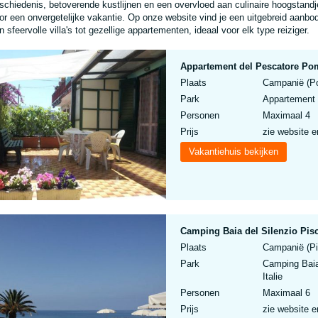
schiedenis, betoverende kustlijnen en een overvloed aan culinaire hoogstan
or een onvergetelijke vakantie. Op onze website vind je een uitgebreid aanbo
n sfeervolle villa's tot gezellige appartementen, ideaal voor elk type reiziger.
Appartement del Pescatore Pom
Plaats
Campanië (Pom
Park
Appartement 
Personen
Maximaal 4
Prijs
zie website e
Vakantiehuis bekijken
Camping Baia del Silenzio Pi
Plaats
Campanië (Pis
Park
Camping Baia
Italie
Personen
Maximaal 6
Prijs
zie website e