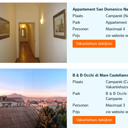
Appartement San Domenico Nap
Plaats
Campanië (Nap
Park
Appartement 
Personen
Maximaal 4
Prijs
zie website e
Vakantiehuis bekijken
B & B Occhi di Mare Castellam
Plaats
Campanië (Cas
Vakantiehuize
Park
B & B Occhi 
Campanie
Personen
Maximaal 3
Prijs
zie website e
Vakantiehuis bekijken