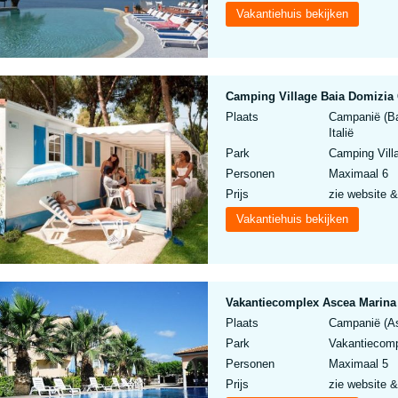
Vakantiehuis bekijken
Camping Village Baia Domizia
Plaats
Campanië (Ba
Italië
Park
Camping Vill
Personen
Maximaal 6
Prijs
zie website &
Vakantiehuis bekijken
Vakantiecomplex Ascea Marina 
Plaats
Campanië (As
Park
Vakantiecomp
Personen
Maximaal 5
Prijs
zie website &