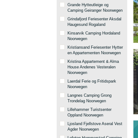
Grande Hytteutleige og
Camping Geiranger Noorwegen
Grindafjord Feriesenter Aksdal
Haugesund Rogaland
Kinsarvik Camping Hordaland
Noorwegen
Kristiansand Feriesenter Hytter
en Appartementen Noorwegen
Kristina Appartement & Alma
House Andenes Vesteralen
Noorwegen
Laerdal Ferie og Fritidspark
Noorwegen
Langnes Camping Grong
Trondelag Noorwegen
Lillehammer Turistsenter
Oppland Noorwegen
Ljosland Fjellstove Aseral Vest
Agder Noorwegen
Lofoten Hammerstad Camping