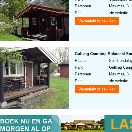
Personen
Maximaal 6
Prijs
zie website
Vakantiehuis bekijken
Gullvag Camping Soknedal Sor
Plaats
Sor Trondela
Park
Gullvag Cam
Personen
Maximaal 6
Prijs
zie website
Vakantiehuis bekijken