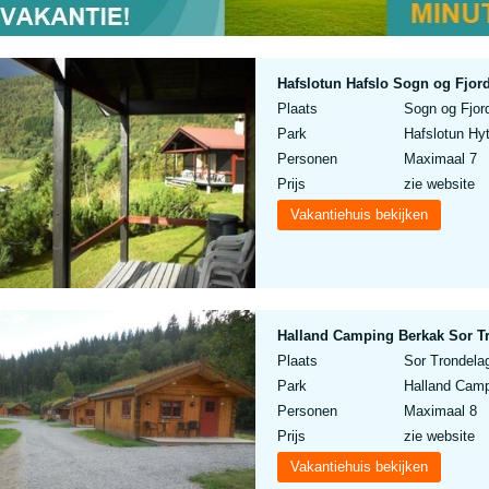
Hafslotun Hafslo Sogn og Fjor
Plaats
Sogn og Fjor
Park
Hafslotun Hy
Personen
Maximaal 7
Prijs
zie website
Vakantiehuis bekijken
Halland Camping Berkak Sor T
Plaats
Sor Trondela
Park
Halland Cam
Personen
Maximaal 8
Prijs
zie website
Vakantiehuis bekijken