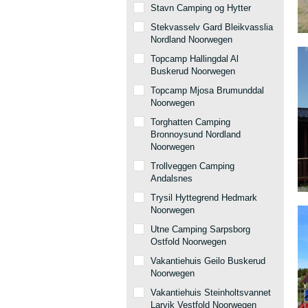
Stavn Camping og Hytter
Stekvasselv Gard Bleikvasslia
Nordland Noorwegen
Topcamp Hallingdal Al
Buskerud Noorwegen
Topcamp Mjosa Brumunddal
Noorwegen
Torghatten Camping
Bronnoysund Nordland
Noorwegen
Trollveggen Camping
Andalsnes
Trysil Hyttegrend Hedmark
Noorwegen
Utne Camping Sarpsborg
Ostfold Noorwegen
Vakantiehuis Geilo Buskerud
Noorwegen
Vakantiehuis Steinholtsvannet
Larvik Vestfold Noorwegen