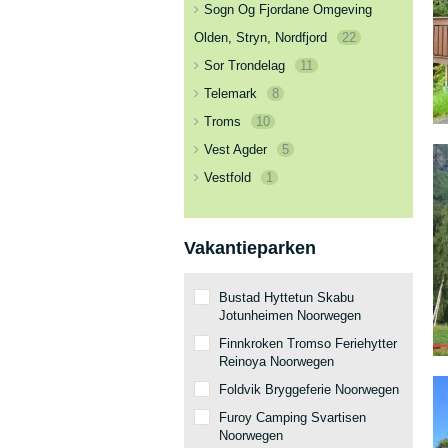
Sogn Og Fjordane Omgeving
Olden, Stryn, Nordfjord
22
Sor Trondelag
11
Telemark
8
Troms
10
Vest Agder
5
Vestfold
1
Vakantieparken
Bustad Hyttetun Skabu
Jotunheimen Noorwegen
Finnkroken Tromso Feriehytter
Reinoya Noorwegen
Foldvik Bryggeferie Noorwegen
Furoy Camping Svartisen
Noorwegen