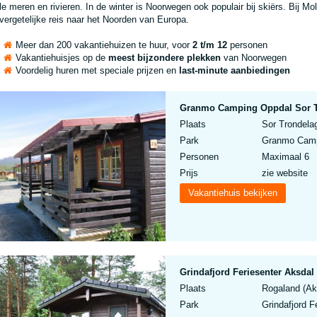
le meren en rivieren. In de winter is Noorwegen ook populair bij skiërs. Bij M
vergetelijke reis naar het Noorden van Europa.
Meer dan 200 vakantiehuizen te huur, voor
2 t/m 12
personen
Vakantiehuisjes op de
meest bijzondere plekken
van Noorwegen
Voordelig huren met speciale prijzen en
last-minute aanbiedingen
Granmo Camping Oppdal Sor T
Plaats
Sor Trondela
Park
Granmo Camp
Personen
Maximaal 6
Prijs
zie website
Vakantiehuis bekijken
Grindafjord Feriesenter Aksda
Plaats
Rogaland (Ak
Park
Grindafjord 