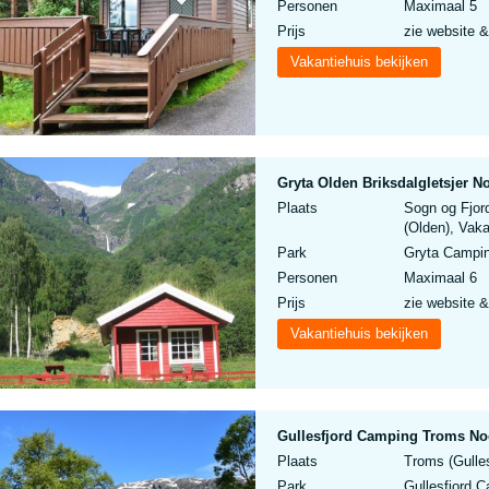
Personen
Maximaal 5
Prijs
zie website &
Vakantiehuis bekijken
Gryta Olden Briksdalgletsjer N
Plaats
Sogn og Fjor
(Olden), Vak
Park
Gryta Campi
Personen
Maximaal 6
Prijs
zie website &
Vakantiehuis bekijken
Gullesfjord Camping Troms No
Plaats
Troms (Gulle
Park
Gullesfjord 