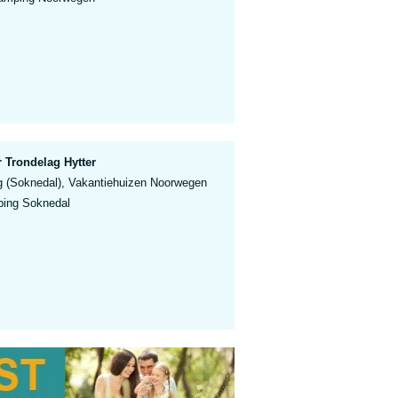
 Trondelag Hytter
g (Soknedal), Vakantiehuizen Noorwegen
ping Soknedal