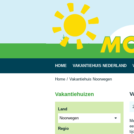
HOME
VAKANTIEHUIS NEDERLAND
Home
Vakantiehuis Noorwegen
V
Vakantiehuizen
Land
Me
ee
Regio
ti