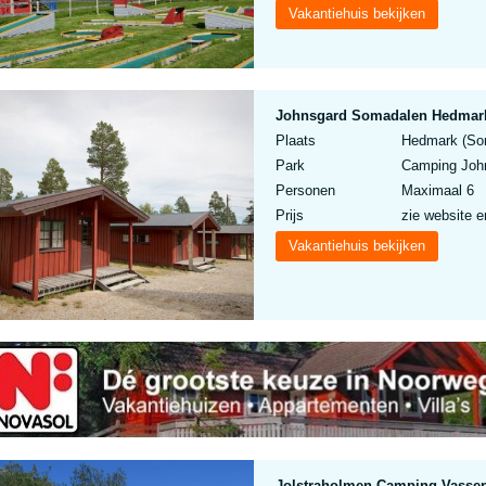
Vakantiehuis bekijken
Johnsgard Somadalen Hedmark
Plaats
Hedmark (Som
Park
Camping Joh
Personen
Maximaal 6
Prijs
zie website e
Vakantiehuis bekijken
Jolstraholmen Camping Vasse