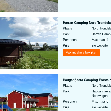
Harran Camping Nord Trondela
Plaats
Nord Trondel
Park
Harran Campi
Personen
Maximaal 4
Prijs
zie website
Vakantiehuis bekijken
Hauganfjaera Camping Frosta 
Plaats
Nord Trondel
Park
Hauganfjaera
Noorwegen
Personen
Maximaal 6
Prijs
zie website