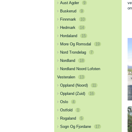
Aust Agder
9
ve
on
Buskerud
9
Finnmark
10
Hedmark
14
Hordaland
15
More Og Romsdal
19
Nord Trondelag
7
Nordland
18
Nordland Noord Lofoten
Vesteralen
13
Oppland (Noord)
11
Oppland (Zuid)
16
Oslo
4
Ostfold
1
Rogaland
5
Sogn Og Fjordane
17