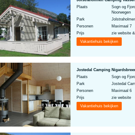
Plaats
Sogn og Fjor
Noorwegen
Park
Jolstraholm
Personen
Maximaal 7
Prijs
zie website &
Vakantiehuis bekijken
Jostedal Camping Nigardsbree
Plaats
Sogn og Fjor
Park
Jostedal Cam
Personen
Maximaal 6
Prijs
zie website
Vakantiehuis bekijken