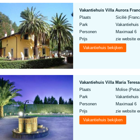
Vakantiehuis Villa Aurora Franca
Plaats
Sicilië (Franc
Park
Vakantiehuis V
Personen
Maximaal 6
Prijs
zie website e
Vakantiehuis bekijken
Vakantiehuis Villa Maria Teresa
Plaats
Molise (Petac
Park
Vakantiehuis 
Personen
Maximaal 6
Prijs
zie website e
Vakantiehuis bekijken