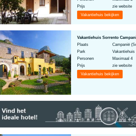
Prijs
zie website
Vakantiehuis bekijken
Vakantiehuis Sorrento Campanië
Plaats
Campanië (Sor
Park
Vakantiehuis 
Personen
Maximaal 4
Prijs
zie website
Vakantiehuis bekijken