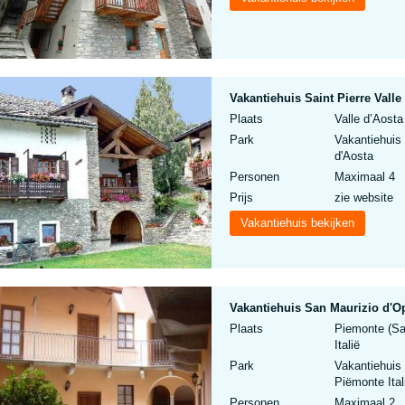
Vakantiehuis Saint Pierre Valle 
Plaats
Valle d’Aosta 
Park
Vakantiehuis
d'Aosta
Personen
Maximaal 4
Prijs
zie website
Vakantiehuis bekijken
Vakantiehuis San Maurizio d'O
Plaats
Piemonte (Sa
Italië
Park
Vakantiehuis
Piëmonte Ital
Personen
Maximaal 2