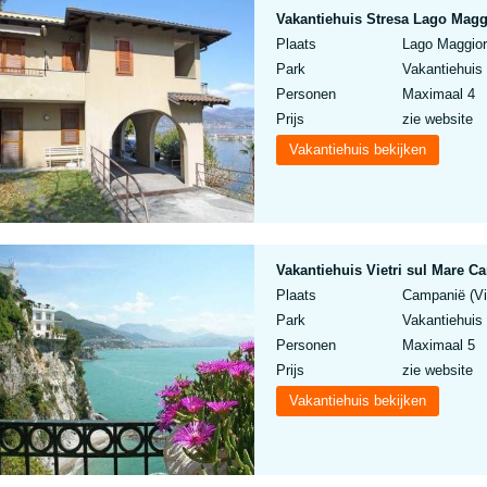
Vakantiehuis Stresa Lago Maggi
Plaats
Lago Maggiore
Park
Vakantiehuis 
Personen
Maximaal 4
Prijs
zie website
Vakantiehuis bekijken
Vakantiehuis Vietri sul Mare Ca
Plaats
Campanië (Vie
Park
Vakantiehuis 
Personen
Maximaal 5
Prijs
zie website
Vakantiehuis bekijken