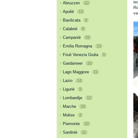
ie
Abruzzen
12
Ro
Apulië
13
va
Basilicata
6
Calabrië
8
Campanië
15
Emilia Romagna
13
Friuli Venezia Giulia
5
Gardameer
10
Lago Maggiore
11
Lazio
14
Ligurië
9
Lombardije
12
Marche
16
Molise
3
Piemonte
10
Sardinië
11