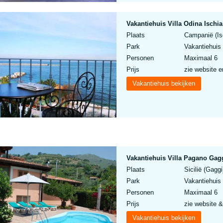
Vakantiehuis Villa Odina Ischia
Plaats
Campanië (Isc
Park
Vakantiehuis 
Personen
Maximaal 6
Prijs
zie website e
Vakantiehuis bekijken
Vakantiehuis Villa Pagano Gagg
Plaats
Sicilië (Gaggi
Park
Vakantiehuis 
Personen
Maximaal 6
Prijs
zie website &
Vakantiehuis bekijken