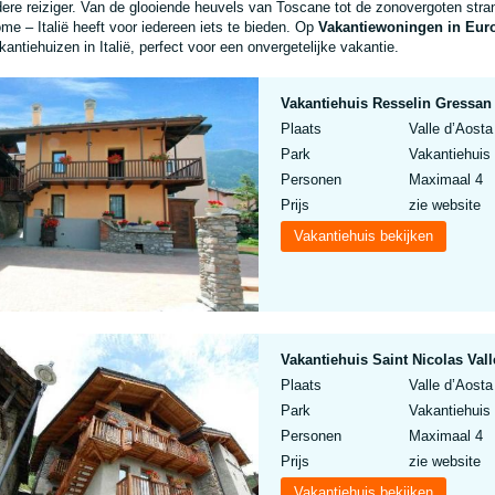
dere reiziger. Van de glooiende heuvels van Toscane tot de zonovergoten stran
me – Italië heeft voor iedereen iets te bieden. Op
Vakantiewoningen in Eur
kantiehuizen in Italië, perfect voor een onvergetelijke vakantie.
Vakantiehuis Resselin Gressan V
Plaats
Valle d’Aosta
Park
Vakantiehuis 
Personen
Maximaal 4
Prijs
zie website
Vakantiehuis bekijken
Vakantiehuis Saint Nicolas Valle
Plaats
Valle d’Aosta
Park
Vakantiehuis 
Personen
Maximaal 4
Prijs
zie website
Vakantiehuis bekijken