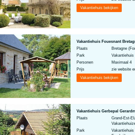
Vakantiehuis bekijken
Vakantiehuis Fouesnant Bretag
Plaats
Bretagne (Fou
Park
Vakantiehuis
Personen
Maximaal 4
Prijs
zie website e
Vakantiehuis bekijken
Vakantiehuis Gerbepal Gerard
Plaats
Grand-Est-El
Vakantiehuize
Park
Vakantiehuis