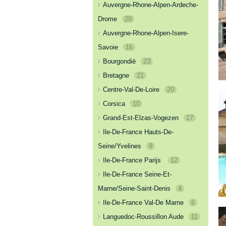
Auvergne-Rhone-Alpen-Ardeche-
Drome
29
Auvergne-Rhone-Alpen-Isere-
Savoie
16
Bourgondië
23
Bretagne
21
Centre-Val-De-Loire
20
Corsica
10
Grand-Est-Elzas-Vogezen
17
Ile-De-France Hauts-De-
Seine/Yvelines
9
Ile-De-France Parijs
12
Ile-De-France Seine-Et-
Marne/Seine-Saint-Denis
4
Ile-De-France Val-De Marne
6
Languedoc-Roussillon Aude
11