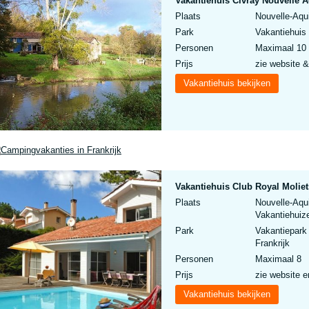
Vakantiehuis Civray Nouvelle A
Plaats
Nouvelle-Aqui
Park
Vakantiehuis 
Personen
Maximaal 10
Prijs
zie website &
Vakantiehuis bekijken
Vakantiehuis Club Royal Moliet
Plaats
Nouvelle-Aqui
Vakantiehuize
Park
Vakantiepark 
Frankrijk
Personen
Maximaal 8
Prijs
zie website e
Vakantiehuis bekijken