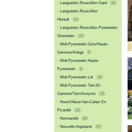
Languedoc-Roussillon Gard
11
Languedoc-Roussillon
Herault
14
Languedoc-Roussillon Pyreneeën-
Orientales
10
Midi-Pyreneeën Gers/Haute-
Garonne/Ariège
8
Midi-Pyreneeën Haute-
Pyreneeën
8
Midi-Pyreneeën Lot
10
Midi-Pyreneeën Tarn-Et-
Garonne/Tarn/Aveyron
13
Noord-Nauw-Van-Calais En
Picardië
12
Normandië
30
Nouvelle-Aquitaine
47