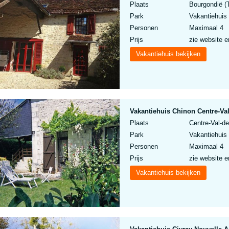
Plaats
Bourgondië (T
Park
Vakantiehuis
Personen
Maximaal 4
Prijs
zie website e
Vakantiehuis bekijken
Vakantiehuis Chinon Centre-Val
Plaats
Centre-Val-de
Park
Vakantiehuis
Personen
Maximaal 4
Prijs
zie website e
Vakantiehuis bekijken