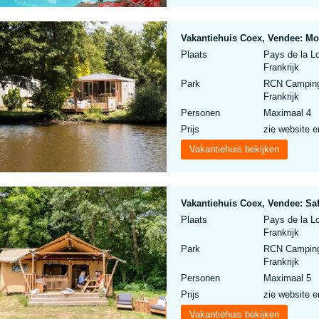
Vakantiehuis Coex, Vendee: M
Plaats
Pays de la L
Frankrijk
Park
RCN Camping
Frankrijk
Personen
Maximaal 4
Prijs
zie website e
Vakantiehuis bekijken
Vakantiehuis Coex, Vendee: Saf
Plaats
Pays de la L
Frankrijk
Park
RCN Camping
Frankrijk
Personen
Maximaal 5
Prijs
zie website e
Vakantiehuis bekijken