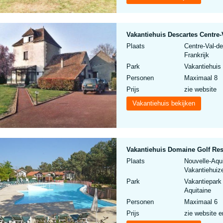
Vakantiehuis Descartes Centre-V
Plaats
Centre-Val-de
Frankrijk
Park
Vakantiehuis 
Personen
Maximaal 8
Prijs
zie website
Vakantiehuis bekijken
Vakantiehuis Domaine Golf Res
Plaats
Nouvelle-Aqui
Vakantiehuize
Park
Vakantiepark
Aquitaine
Personen
Maximaal 6
Prijs
zie website e