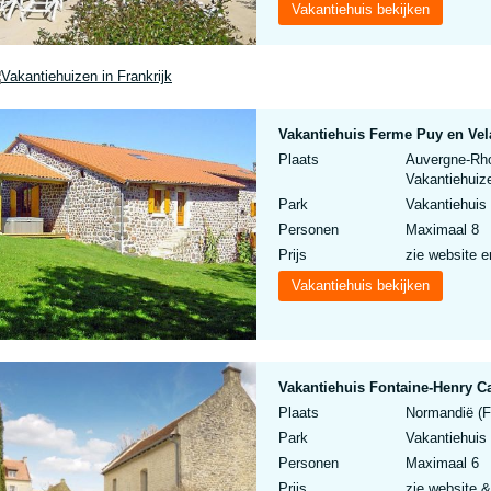
Vakantiehuis bekijken
Vakantiehuis Ferme Puy en Vel
Plaats
Auvergne-Rho
Vakantiehuize
Park
Vakantiehuis
Personen
Maximaal 8
Prijs
zie website e
Vakantiehuis bekijken
Vakantiehuis Fontaine-Henry C
Plaats
Normandië (Fo
Park
Vakantiehuis
Personen
Maximaal 6
Prijs
zie website &