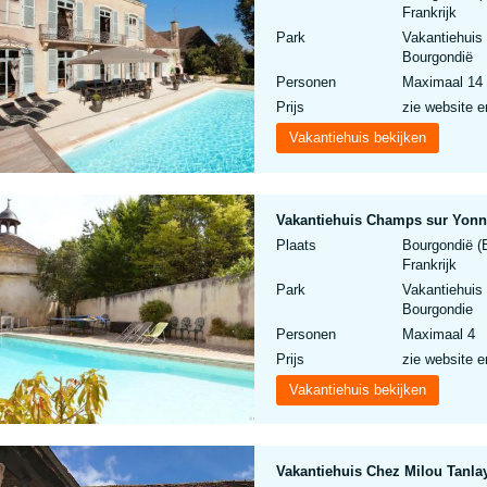
Frankrijk
Park
Vakantiehuis
Bourgondië
Personen
Maximaal 14
Prijs
zie website e
Vakantiehuis bekijken
Vakantiehuis Champs sur Yonn
Plaats
Bourgondië (E
Frankrijk
Park
Vakantiehuis
Bourgondie
Personen
Maximaal 4
Prijs
zie website e
Vakantiehuis bekijken
Vakantiehuis Chez Milou Tanla