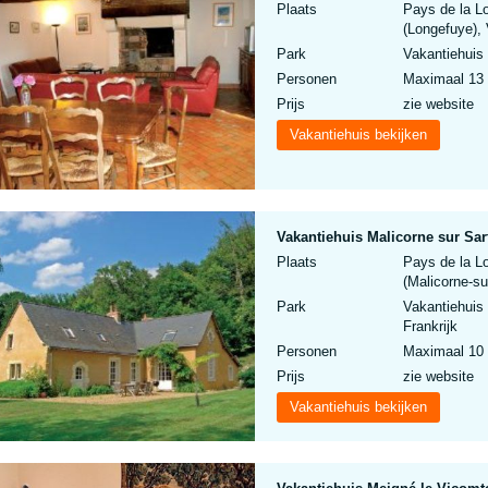
Plaats
Pays de la L
(Longefuye), 
Park
Vakantiehuis
Personen
Maximaal 13
Prijs
zie website
Vakantiehuis bekijken
Vakantiehuis Malicorne sur Sart
Plaats
Pays de la L
(Malicorne-su
Park
Vakantiehuis
Frankrijk
Personen
Maximaal 10
Prijs
zie website
Vakantiehuis bekijken