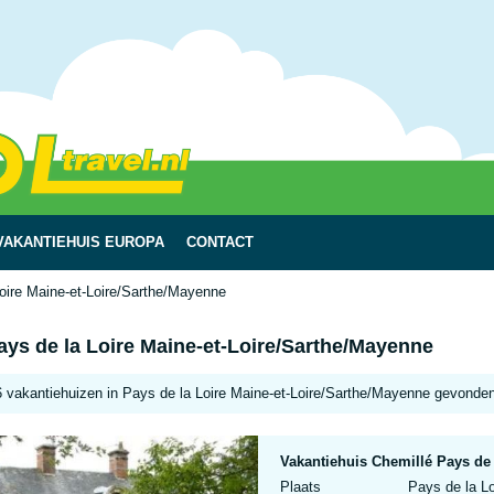
VAKANTIEHUIS EUROPA
CONTACT
oire Maine-et-Loire/Sarthe/Mayenne
ays de la Loire Maine-et-Loire/Sarthe/Mayenne
6 vakantiehuizen in Pays de la Loire Maine-et-Loire/Sarthe/Mayenne gevonde
Vakantiehuis Chemillé Pays de 
Plaats
Pays de la L