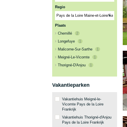
Regio
Plaats
Chemillé
2
Longefuye
1
Malicorne-Sur-Sarthe
1
Meigné-Le-Vicomte
1
Thorigné-D'Anjou
1
Vakantieparken
Vakantiehuis Meigné-le-
Vicomte Pays de la Loire
Frankrijk
Vakantiehuis Thorigné-d'Anjou
Pays de la Loire Frankrijk