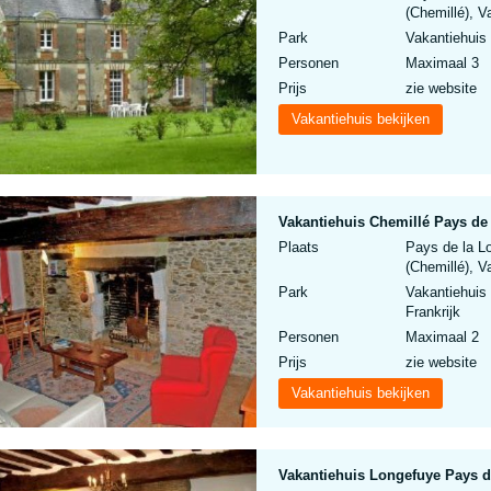
(Chemillé), V
Park
Vakantiehuis
Personen
Maximaal 3
Prijs
zie website
Vakantiehuis bekijken
Vakantiehuis Chemillé Pays de 
Plaats
Pays de la L
(Chemillé), V
Park
Vakantiehuis 
Frankrijk
Personen
Maximaal 2
Prijs
zie website
Vakantiehuis bekijken
Vakantiehuis Longefuye Pays d