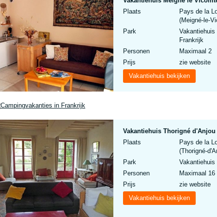
Vakantiehuis Meigné le Vicomte
Plaats
Pays de la L
(Meigné-le-Vi
Park
Vakantiehuis
Frankrijk
Personen
Maximaal 2
Prijs
zie website
Vakantiehuis bekijken
Vakantiehuis Thorigné d'Anjou 
Plaats
Pays de la L
(Thorigné-d'A
Park
Vakantiehuis 
Personen
Maximaal 16
Prijs
zie website
Vakantiehuis bekijken