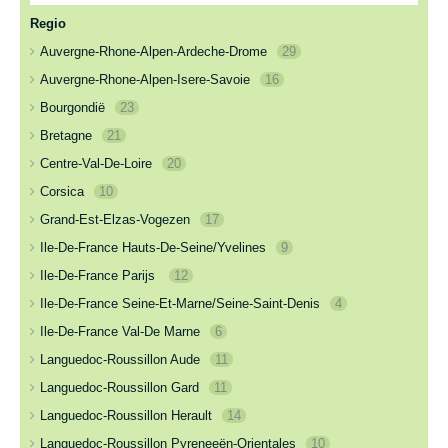
Regio
Auvergne-Rhone-Alpen-Ardeche-Drome
29
Auvergne-Rhone-Alpen-Isere-Savoie
16
Bourgondië
23
Bretagne
21
Centre-Val-De-Loire
20
Corsica
10
Grand-Est-Elzas-Vogezen
17
Ile-De-France Hauts-De-Seine/Yvelines
9
Ile-De-France Parijs
12
Ile-De-France Seine-Et-Marne/Seine-Saint-Denis
4
Ile-De-France Val-De Marne
6
Languedoc-Roussillon Aude
11
Languedoc-Roussillon Gard
11
Languedoc-Roussillon Herault
14
Languedoc-Roussillon Pyreneeën-Orientales
10