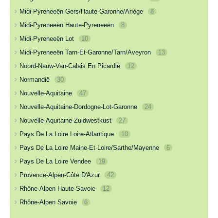
Midi-Pyreneeën Gers/Haute-Garonne/Ariège
8
Midi-Pyreneeën Haute-Pyreneeën
8
Midi-Pyreneeën Lot
10
Midi-Pyreneeën Tarn-Et-Garonne/Tarn/Aveyron
13
Noord-Nauw-Van-Calais En Picardië
12
Normandië
30
Nouvelle-Aquitaine
47
Nouvelle-Aquitaine-Dordogne-Lot-Garonne
24
Nouvelle-Aquitaine-Zuidwestkust
27
Pays De La Loire Loire-Atlantique
10
Pays De La Loire Maine-Et-Loire/Sarthe/Mayenne
6
Pays De La Loire Vendee
19
Provence-Alpen-Côte D'Azur
42
Rhône-Alpen Haute-Savoie
12
Rhône-Alpen Savoie
6