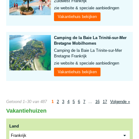
Zuidwest Frankrijk
zie website & speciale aanbiedingen
Vakantiehuis bekijken
Camping de la Baie La Trinité-sur-Mer
Bretagne Mobilhomes
Camping de la Baie La Trinite-sur-Mer
Bretagne Frankrijk
zie website & speciale aanbiedingen
Vakantiehuis bekijken
Getoond 1–30 van 487
1
2
3
4
5
6
7
...
16
17
Volgende »
Vakantiehuizen
Land