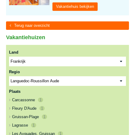
Vakantiehuis bekijken
Terug naar overzicht
Vakantiehuizen
Land
Regio
Plaats
Carcassonne
1
Fleury D'Aude
1
Gruissan-Plage
1
Lagrasse
1
Les Ayguades, Gruissan
1