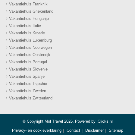
Vakantiehuis Frankrijk
Vakantiehuis Griekenland
Vakantiehuis Hongarije
Vakantiehuis Italie
Vakantiehuis Kroatie
Vakantiehuis Luxemburg
Vakantiehuis Noorwegen
Vakantiehuis Oostenrijk
Vakantiehuis Portugal
Vakantiehuis Slovenie
Vakantiehuis Spanje
Vakantiehuis Tsjechie
Vakantiehuis Zweden
Vakantiehuis Zwitserland
© Copyright Mol Travel 2026. Powered by
iClicks.nl
Privacy- en cookieverklaring
Contact
Disclaimer
Sitemap