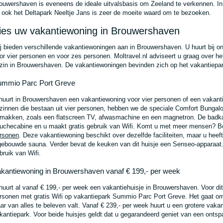
ouwershaven is eveneens de ideale uitvalsbasis om Zeeland te verkennen. In
 ook het Deltapark Neeltje Jans is zeer de moeite waard om te bezoeken.
ies uw vakantiewoning in Brouwershaven
j bieden verschillende vakantiewoningen aan in Brouwershaven. U huurt bij ons
or vier personen en voor zes personen. Moltravel.nl adviseert u graag over h
zin in Brouwershaven. De vakantiewoningen bevinden zich op het vakantiep
ummio Parc Port Greve
huurt in Brouwershaven een vakantiewoning voor vier personen of een vakan
zinnen die bestaan uit vier personen, hebben we de speciale Comfort Bungalow
makken, zoals een flatscreen TV, afwasmachine en een magnetron. De badka
uchecabine en u maakt gratis gebruik van Wifi. Komt u met meer mensen? 
rsonen
. Deze vakantiewoning beschikt over dezelfde faciliteiten, maar u h
gebouwde sauna. Verder bevat de keuken van dit huisje een Senseo-apparaat
bruik van Wifi.
kantiewoning in Brouwershaven vanaf € 199,- per week
huurt al vanaf € 199,- per week een vakantiehuisje in Brouwershaven. Voor dit
rsonen met gratis Wifi op vakantiepark Summio Parc Port Greve. Het gaat om
ar van alles te beleven valt. Vanaf € 239,- per week huurt u een grotere vak
kantiepark. Voor beide huisjes geldt dat u gegarandeerd geniet van een onts