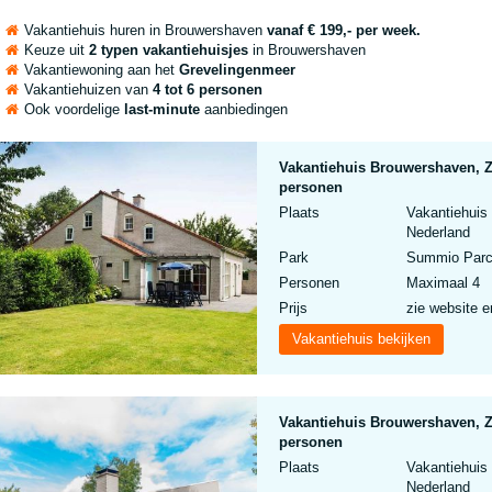
Vakantiehuis huren in Brouwershaven
vanaf € 199,- per week.
Keuze uit
2 typen vakantiehuisjes
in Brouwershaven
Vakantiewoning aan het
Grevelingenmeer
Vakantiehuizen van
4 tot 6 personen
Ook voordelige
last-minute
aanbiedingen
Vakantiehuis Brouwershaven, Z
personen
Plaats
Vakantiehuis
Nederland
Park
Summio Parc
Personen
Maximaal 4
Prijs
zie website e
Vakantiehuis bekijken
Vakantiehuis Brouwershaven, Z
personen
Plaats
Vakantiehuis
Nederland