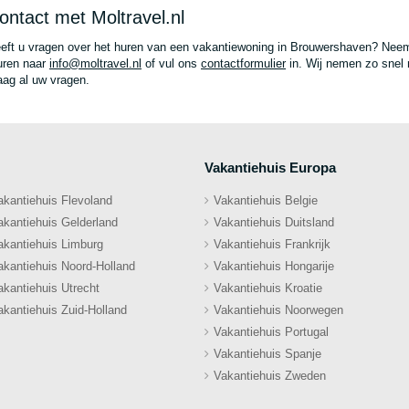
ontact met Moltravel.nl
eft u vragen over het huren van een vakantiewoning in Brouwershaven? Neem
uren naar
info@moltravel.nl
of vul ons
contactformulier
in. Wij nemen zo snel 
aag al uw vragen.
Vakantiehuis Europa
akantiehuis Flevoland
Vakantiehuis Belgie
akantiehuis Gelderland
Vakantiehuis Duitsland
akantiehuis Limburg
Vakantiehuis Frankrijk
akantiehuis Noord-Holland
Vakantiehuis Hongarije
akantiehuis Utrecht
Vakantiehuis Kroatie
akantiehuis Zuid-Holland
Vakantiehuis Noorwegen
Vakantiehuis Portugal
Vakantiehuis Spanje
Vakantiehuis Zweden