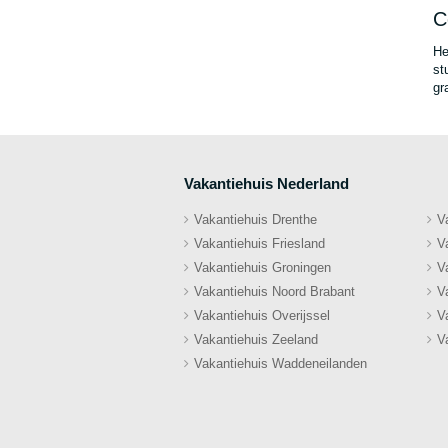
C
He
st
gr
Vakantiehuis Nederland
Vakantiehuis Drenthe
V
Vakantiehuis Friesland
V
Vakantiehuis Groningen
V
Vakantiehuis Noord Brabant
V
Vakantiehuis Overijssel
V
Vakantiehuis Zeeland
V
Vakantiehuis Waddeneilanden