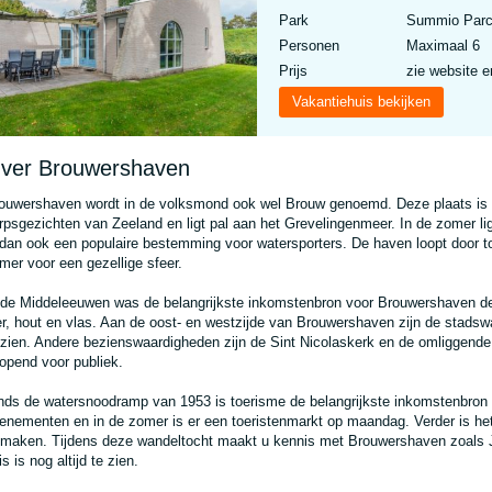
Park
Summio Parc
Personen
Maximaal 6
Prijs
zie website e
Vakantiehuis bekijken
ver Brouwershaven
ouwershaven wordt in de volksmond ook wel Brouw genoemd. Deze plaats is
rpsgezichten van Zeeland en ligt pal aan het Grevelingenmeer. In de zomer li
 dan ook een populaire bestemming voor watersporters. De haven loopt door tot
mer voor een gezellige sfeer.
 de Middeleeuwen was de belangrijkste inkomstenbron voor Brouwershaven de vi
er, hout en vlas. Aan de oost- en westzijde van Brouwershaven zijn de stadswa
 zien. Andere bezienswaardigheden zijn de Sint Nicolaskerk en de omliggende
opend voor publiek.
nds de watersnoodramp van 1953 is toerisme de belangrijkste inkomstenbron vo
enementen en in de zomer is er een toeristenmarkt op maandag. Verder is h
 maken. Tijdens deze wandeltocht maakt u kennis met Brouwershaven zoals Jac
is is nog altijd te zien.