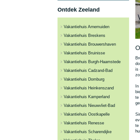
Ontdek Zeeland
Vakantiehuis Arnemuiden
Vakantiehuis Breskens
Vakantiehuis Brouwershaven
O
Vakantiehuis Bruinisse
Br
Vakantiehuis Burgh-Haamstede
do
is
Vakantiehuis Cadzand-Bad
zo
Vakantiehuis Domburg
In
Vakantiehuis Heinkenszand
bi
Vakantiehuis Kamperland
te
ge
Vakantiehuis Nieuwvliet-Bad
Vakantiehuis Oostkapelle
Si
ev
Vakantiehuis Renesse
te
hu
Vakantiehuis Scharendijke