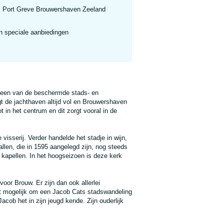
 Port Greve Brouwershaven Zeeland
n speciale aanbiedingen
 een van de beschermde stads- en
gt de jachthaven altijd vol en Brouwershaven
 in het centrum en dit zorgt vooral in de
sserij. Verder handelde het stadje in wijn,
llen, die in 1595 aangelegd zijn, nog steeds
 kapellen. In het hoogseizoen is deze kerk
or Brouw. Er zijn dan ook allerlei
et mogelijk om een Jacob Cats stadswandeling
ob het in zijn jeugd kende. Zijn ouderlijk