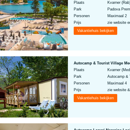
Plaats
Kvarner (Rab)
Park
Padova Prem
Personen
Maximaal 2
Prijs
zie website e
Vakantiehuis bekijken
Autocamp & Tourist Village M
Plaats
Kvarner (Medv
Park
Autocamp & T
Personen
Maximaal 4
Prijs
zie website &
Vakantiehuis bekijken