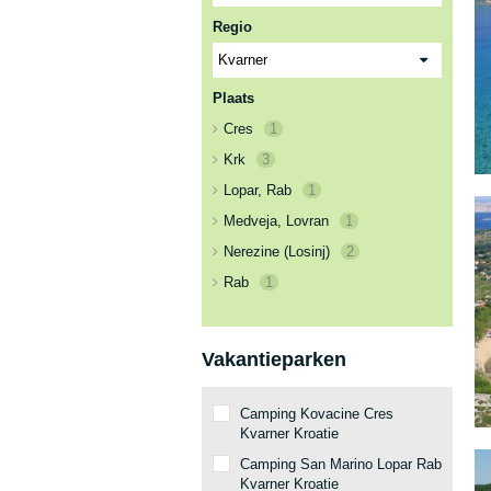
Regio
Plaats
Cres
1
Krk
3
Lopar, Rab
1
Medveja, Lovran
1
Nerezine (Losinj)
2
Rab
1
Vakantieparken
Camping Kovacine Cres
Kvarner Kroatie
Camping San Marino Lopar Rab
Kvarner Kroatie