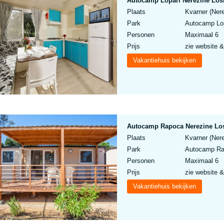
Autocamp Lopari Nerezine Los
Plaats
Kvarner (Nere
Park
Autocamp Lop
Personen
Maximaal 6
Prijs
zie website &
Vakantiehuis bekijken
Autocamp Rapoca Nerezine Los
Plaats
Kvarner (Nere
Park
Autocamp Rap
Personen
Maximaal 6
Prijs
zie website &
Vakantiehuis bekijken