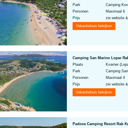
Park
Camping Kova
Personen
Maximaal 6
Prijs
zie website &
Vakantiehuis bekijken
Camping San Marino Lopar Rab
Plaats
Kvarner (Lopa
Park
Camping San 
Personen
Maximaal 4
Prijs
zie website &
Vakantiehuis bekijken
Padova Camping Resort Rab K