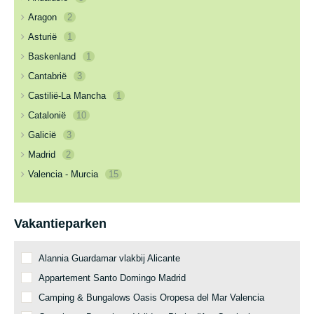
Aragon
2
Asturië
1
Baskenland
1
Cantabrië
3
Castilië-La Mancha
1
Catalonië
10
Galicië
3
Madrid
2
Valencia - Murcia
15
Vakantieparken
Alannia Guardamar vlakbij Alicante
Appartement Santo Domingo Madrid
Camping & Bungalows Oasis Oropesa del Mar Valencia