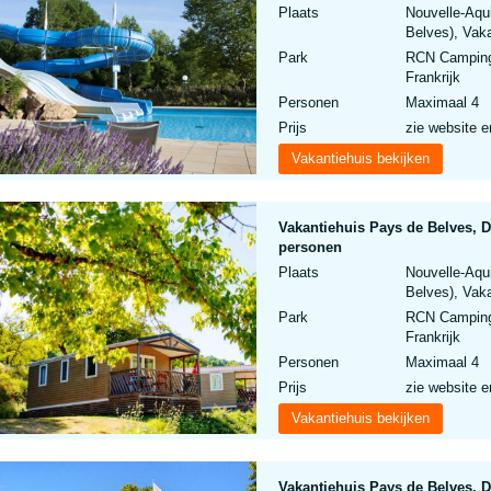
Plaats
Nouvelle-Aqu
Belves), Vaka
Park
RCN Camping 
Frankrijk
Personen
Maximaal 4
Prijs
zie website e
Vakantiehuis bekijken
Vakantiehuis Pays de Belves,
personen
Plaats
Nouvelle-Aqu
Belves), Vaka
Park
RCN Camping 
Frankrijk
Personen
Maximaal 4
Prijs
zie website e
Vakantiehuis bekijken
Vakantiehuis Pays de Belves, 