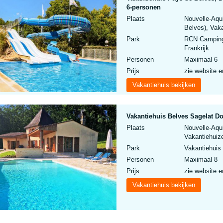
6-personen
Plaats
Nouvelle-Aqu
Belves), Vaka
Park
RCN Camping 
Frankrijk
Personen
Maximaal 6
Prijs
zie website e
Vakantiehuis bekijken
Vakantiehuis Belves Sagelat D
Plaats
Nouvelle-Aqu
Vakantiehuize
Park
Vakantiehuis
Personen
Maximaal 8
Prijs
zie website e
Vakantiehuis bekijken