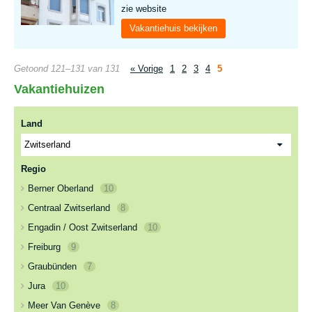
zie website
Vakantiehuis bekijken
Getoond 121–131 van 131
« Vorige
1
2
3
4
5
Vakantiehuizen
Land
Regio
Berner Oberland
10
Centraal Zwitserland
8
Engadin / Oost Zwitserland
10
Freiburg
9
Graubünden
7
Jura
10
Meer Van Genève
8