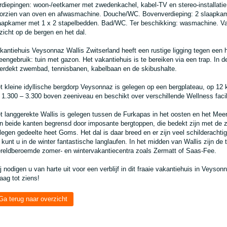
rdiepingen: woon-/eetkamer met zwedenkachel, kabel-TV en stereo-installatie
orzien van oven en afwasmachine. Douche/WC. Bovenverdieping: 2 slaapkame
aapkamer met 1 x 2 stapelbedden. Bad/WC. Ter beschikking: wasmachine. Vanu
tzicht op de bergen en het dal.
kantiehuis Veysonnaz Wallis Zwitserland heeft een rustige ligging tegen een 
leengebruik: tuin met gazon. Het vakantiehuis is te bereiken via een trap. In 
erdekt zwembad, tennisbanen, kabelbaan en de skibushalte.
t kleine idyllische bergdorp Veysonnaz is gelegen op een bergplateau, op 12
 1.300 – 3.300 boven zeeniveau en beschikt over verschillende Wellness facili
t langgerekte Wallis is gelegen tussen de Furkapas in het oosten en het Mee
n beide kanten begrensd door imposante bergtoppen, die bedekt zijn met d
legen gedeelte heet Goms. Het dal is daar breed en er zijn veel schilderachti
 kunt u in de winter fantastische langlaufen. In het midden van Wallis zijn de t
reldberoemde zomer- en wintervakantiecentra zoals Zermatt of Saas-Fee.
j nodigen u van harte uit voor een verblijf in dit fraaie vakantiehuis in Veyson
aag tot ziens!
Ga terug naar overzicht