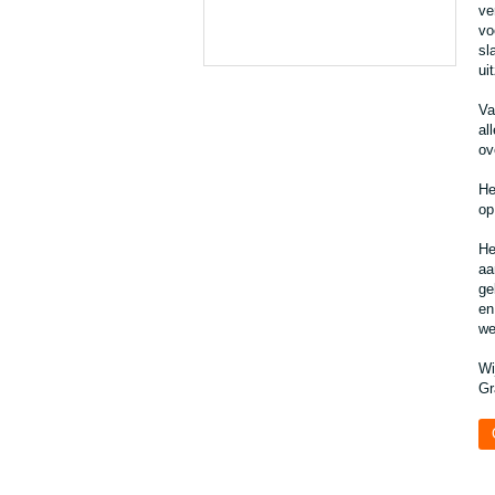
ve
vo
sl
ui
Va
al
ov
He
op
He
aa
ge
en
we
Wi
Gr