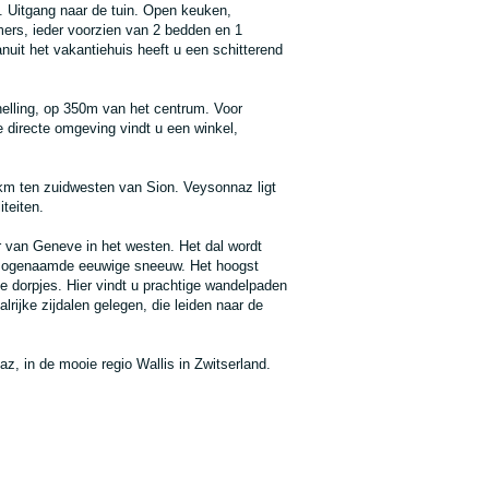
. Uitgang naar de tuin. Open keuken,
rs, ieder voorzien van 2 bedden en 1
it het vakantiehuis heeft u een schitterend
helling, op 350m van het centrum. Voor
de directe omgeving vindt u een winkel,
 km ten zuidwesten van Sion. Veysonnaz ligt
teiten.
r van Geneve in het westen. Het dal wordt
e zogenaamde eeuwige sneeuw. Het hoogst
ge dorpjes. Hier vindt u prachtige wandelpaden
alrijke zijdalen gelegen, die leiden naar de
naz, in de mooie regio Wallis in Zwitserland.