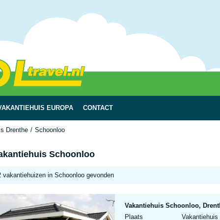
VAKANTIEHUIS EUROPA
CONTACT
is Drenthe
Schoonloo
akantiehuis Schoonloo
2 vakantiehuizen in Schoonloo gevonden
Vakantiehuis Schoonloo, Drent
Plaats
Vakantiehuis