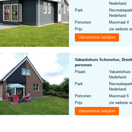
Nederland
Park
Recreatiepar
Nederland
Personen
Maximaal 4
Prijs
zie website e
Vakantiehuis bekijken
Vakantiehuis Schoonloo, Drent
personen
Plaats
Vakantiehuis
Nederland
Park
Recreatiepar
Nederland
Personen
Maximaal 6
Prijs
zie website e
Vakantiehuis bekijken