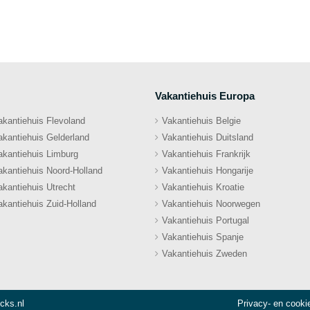
Vakantiehuis Europa
akantiehuis Flevoland
Vakantiehuis Belgie
akantiehuis Gelderland
Vakantiehuis Duitsland
akantiehuis Limburg
Vakantiehuis Frankrijk
akantiehuis Noord-Holland
Vakantiehuis Hongarije
akantiehuis Utrecht
Vakantiehuis Kroatie
akantiehuis Zuid-Holland
Vakantiehuis Noorwegen
Vakantiehuis Portugal
Vakantiehuis Spanje
Vakantiehuis Zweden
icks.nl
Privacy- en cooki