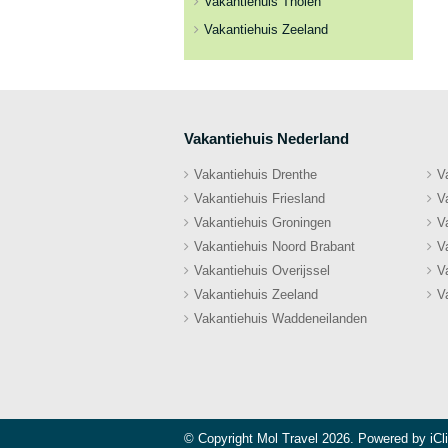
Vakantiehuis Tholen
Vakantiehuis Zeeland
Vakantiehuis Nederland
Vakantiehuis Drenthe
V
Vakantiehuis Friesland
V
Vakantiehuis Groningen
V
Vakantiehuis Noord Brabant
V
Vakantiehuis Overijssel
V
Vakantiehuis Zeeland
V
Vakantiehuis Waddeneilanden
© Copyright Mol Travel 2026. Powered by
iCl