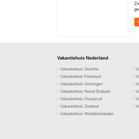
Ze
ge
Vakantiehuis Nederland
Vakantiehuis Drenthe
V
Vakantiehuis Friesland
V
Vakantiehuis Groningen
V
Vakantiehuis Noord Brabant
V
Vakantiehuis Overijssel
V
Vakantiehuis Zeeland
V
Vakantiehuis Waddeneilanden