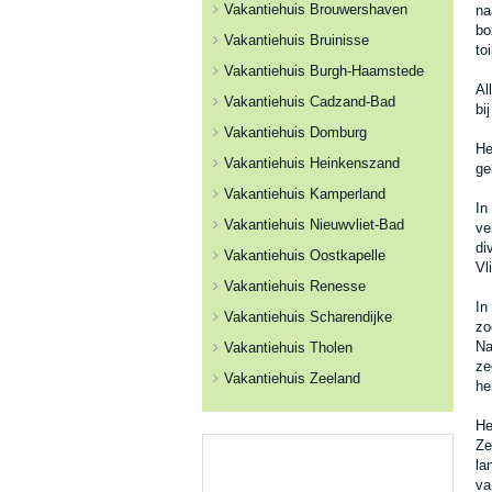
Vakantiehuis Brouwershaven
na
bo
Vakantiehuis Bruinisse
to
Vakantiehuis Burgh-Haamstede
Al
Vakantiehuis Cadzand-Bad
bi
Vakantiehuis Domburg
He
Vakantiehuis Heinkenszand
ge
Vakantiehuis Kamperland
In
Vakantiehuis Nieuwvliet-Bad
ve
di
Vakantiehuis Oostkapelle
Vl
Vakantiehuis Renesse
In
Vakantiehuis Scharendijke
zo
Na
Vakantiehuis Tholen
ze
Vakantiehuis Zeeland
he
He
Ze
la
va