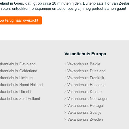
eland in Goes, dat ligt op circa 10 minuten rijden. Buitenplaats Hof van Zeel
nieten, ontdekken, ontspannen en actief bezig zijn nog perfect samen gaan!
Ga terug naar overzicht
Vakantiehuis Europa
akantiehuis Flevoland
Vakantiehuis Belgie
akantiehuis Gelderland
Vakantiehuis Duitsland
akantiehuis Limburg
Vakantiehuis Frankrijk
akantiehuis Noord-Holland
Vakantiehuis Hongarije
akantiehuis Utrecht
Vakantiehuis Kroatie
akantiehuis Zuid-Holland
Vakantiehuis Noorwegen
Vakantiehuis Portugal
Vakantiehuis Spanje
Vakantiehuis Zweden