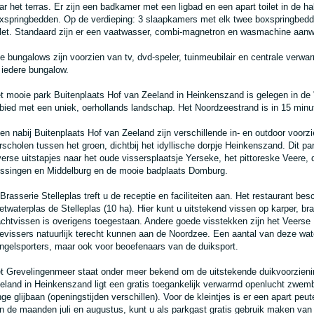
ar het terras. Er zijn een badkamer met een ligbad en een apart toilet in de 
xspringbedden. Op de verdieping: 3 slaapkamers met elk twee boxspringbe
ilet. Standaard zijn er een vaatwasser, combi-magnetron en wasmachine aanw
le bungalows zijn voorzien van tv, dvd-speler, tuinmeubilair en centrale verwa
j iedere bungalow.
t mooie park Buitenplaats Hof van Zeeland in Heinkenszand is gelegen in de 
bied met een uniek, oerhollands landschap. Het Noordzeestrand is in 15 minu
 en nabij Buitenplaats Hof van Zeeland zijn verschillende in- en outdoor voorzi
rscholen tussen het groen, dichtbij het idyllische dorpje Heinkenszand. Dit p
verse uitstapjes naar het oude vissersplaatsje Yerseke, het pittoreske Veere,
issingen en Middelburg en de mooie badplaats Domburg.
 Brasserie Stelleplas treft u de receptie en faciliteiten aan. Het restaurant be
etwaterplas de Stelleplas (10 ha). Hier kunt u uitstekend vissen op karper, 
chtvissen is overigens toegestaan. Andere goede visstekken zijn het Veerse M
evissers natuurlijk terecht kunnen aan de Noordzee. Een aantal van deze wate
ngelsporters, maar ook voor beoefenaars van de duiksport.
t Grevelingenmeer staat onder meer bekend om de uitstekende duikvoorzienin
eland in Heinkenszand ligt een gratis toegankelijk verwarmd openlucht zwe
nge glijbaan (openingstijden verschillen). Voor de kleintjes is er een apart peu
n de maanden juli en augustus, kunt u als parkgast gratis gebruik maken va