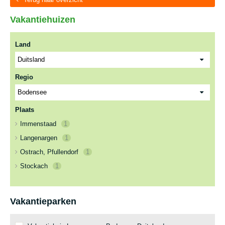
Vakantiehuizen
Land
Regio
Plaats
Immenstaad
1
Langenargen
1
Ostrach, Pfullendorf
1
Stockach
1
Vakantieparken