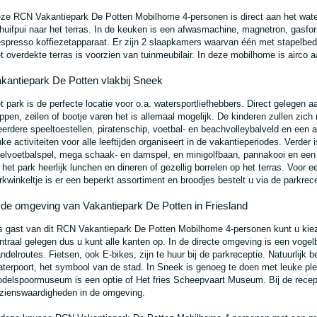
ze RCN Vakantiepark De Potten Mobilhome 4-personen is direct aan het wate
huifpui naar het terras. In de keuken is een afwasmachine, magnetron, gasfo
spresso koffiezetapparaat. Er zijn 2 slaapkamers waarvan één met stapelbed
t overdekte terras is voorzien van tuinmeubilair. In deze mobilhome is airco 
kantiepark De Potten vlakbij Sneek
t park is de perfecte locatie voor o.a. watersportliefhebbers. Direct gelege
ppen, zeilen of bootje varen het is allemaal mogelijk. De kinderen zullen zich 
erdere speeltoestellen, piratenschip, voetbal- en beachvolleybalveld en een a
uke activiteiten voor alle leeftijden organiseert in de vakantieperiodes. Verder
felvoetbalspel, mega schaak- en damspel, en minigolfbaan, pannakooi en een z
 het park heerlijk lunchen en dineren of gezellig borrelen op het terras. Voor e
rkwinkeltje is er een beperkt assortiment en broodjes bestelt u via de parkrece
 de omgeving van Vakantiepark De Potten in Friesland
s gast van dit RCN Vakantiepark De Potten Mobilhome 4-personen kunt u kieze
ntraal gelegen dus u kunt alle kanten op. In de directe omgeving is een vogelb
ndelroutes. Fietsen, ook E-bikes, zijn te huur bij de parkreceptie. Natuurlij
terpoort, het symbool van de stad. In Sneek is genoeg te doen met leuke plei
delspoormuseum is een optie of Het fries Scheepvaart Museum. Bij de recepti
zienswaardigheden in de omgeving.