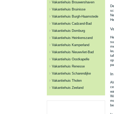
Vakantiehuis Brouwershaven
De
Vakantiehuis Bruinisse
sc
Ne
Vakantiehuis Burgh-Haamstede
He
Vakantiehuis Cadzand-Bad
Va
Vakantiehuis Domburg
He
Vakantiehuis Heinkenszand
su
Vakantiehuis Kamperland
me
le
Vakantiehuis Nieuwvliet-Bad
ta
Vakantiehuis Oostkapelle
op
pa
Vakantiehuis Renesse
Vakantiehuis Scharendijke
In
Vakantiehuis Tholen
Al
ce
Vakantiehuis Zeeland
wa
Wa
mo
be