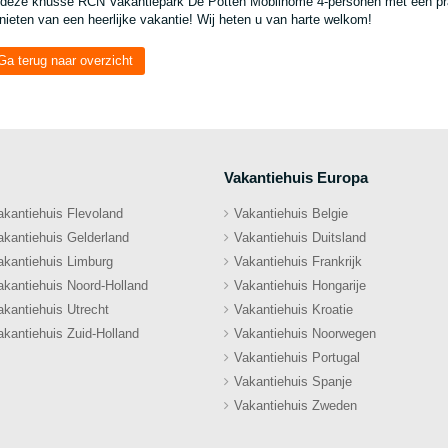
 deze knusse RCN Vakantiepark De Potten Mobilhome 4-personen met een prac
nieten van een heerlijke vakantie! Wij heten u van harte welkom!
Ga terug naar overzicht
Vakantiehuis Europa
akantiehuis Flevoland
Vakantiehuis Belgie
akantiehuis Gelderland
Vakantiehuis Duitsland
akantiehuis Limburg
Vakantiehuis Frankrijk
akantiehuis Noord-Holland
Vakantiehuis Hongarije
akantiehuis Utrecht
Vakantiehuis Kroatie
akantiehuis Zuid-Holland
Vakantiehuis Noorwegen
Vakantiehuis Portugal
Vakantiehuis Spanje
Vakantiehuis Zweden