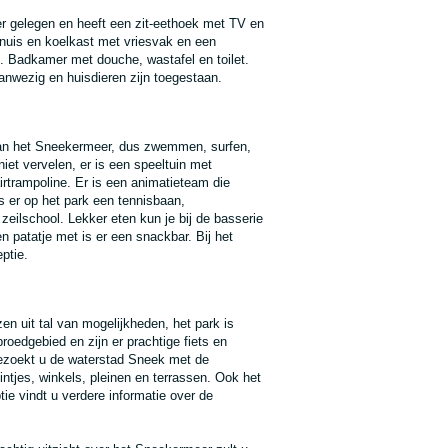
r gelegen en heeft een zit-eethoek met TV en
rnuis en koelkast met vriesvak en een
. Badkamer met douche, wastafel en toilet.
aanwezig en huisdieren zijn toegestaan.
n aan het Sneekermeer, dus zwemmen, surfen,
niet vervelen, er is een speeltuin met
irtrampoline. Er is een animatieteam die
 is er op het park een tennisbaan,
eilschool. Lekker eten kun je bij de basserie
en patatje met is er een snackbar. Bij het
ptie.
n uit tal van mogelijkheden, het park is
roedgebied en zijn er prachtige fiets en
k bezoekt u de waterstad Sneek met de
ntjes, winkels, pleinen en terrassen. Ook het
e vindt u verdere informatie over de