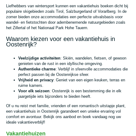
Liefhebbers van wintersport kunnen een vakantiehuis boeken dicht bij
populaire skigebieden zoals Tirol, Salzburgerland of Vorarlberg. In de
zomer bieden onze accommodaties een perfecte uitvalsbasis voor
wandel- en fietstochten door adembenemende natuurgebieden zoals
het Zillertal of het Nationaal Park Hohe Tauern.
Waarom kiezen voor een vakantiehuis in
Oostenrijk?
Veelzijdige activiteiten
: Skiën, wandelen, fietsen, of gewoon
genieten van de rust in een idyllische omgeving.
Authentieke charme
: Verblijf in sfeervolle accommodaties die
perfect passen bij de Oostenrijkse sfeer.
Vrijheid en privacy
: Geniet van een eigen keuken, terras en
ruime kamers.
Voor elk seizoen
: Oostenrijk is een bestemming die in elk
jaargetijde iets bijzonders te bieden heeft.
Of u nu reist met familie, vrienden of een romantisch uitstapje plant,
een vakantiehuis in Oostenrijk garandeert een unieke ervaring vol
comfort en avontuur. Bekijk ons aanbod en boek vandaag nog uw
ideale vakantieverblijf!
Vakantiehuizen