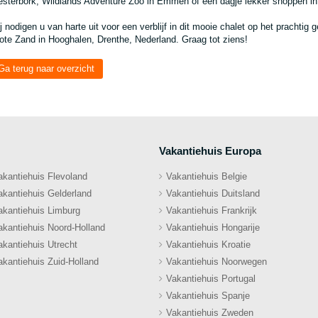
sterbork, Wildlands Adventure Zoo in Emmen of een dagje lekker shoppen 
j nodigen u van harte uit voor een verblijf in dit mooie chalet op het pracht
ote Zand in Hooghalen, Drenthe, Nederland. Graag tot ziens!
Ga terug naar overzicht
Vakantiehuis Europa
akantiehuis Flevoland
Vakantiehuis Belgie
akantiehuis Gelderland
Vakantiehuis Duitsland
akantiehuis Limburg
Vakantiehuis Frankrijk
akantiehuis Noord-Holland
Vakantiehuis Hongarije
akantiehuis Utrecht
Vakantiehuis Kroatie
akantiehuis Zuid-Holland
Vakantiehuis Noorwegen
Vakantiehuis Portugal
Vakantiehuis Spanje
Vakantiehuis Zweden