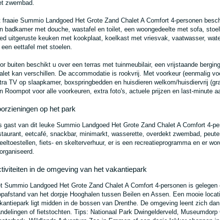
t zwembad.
t fraaie Summio Landgoed Het Grote Zand Chalet A Comfort 4-personen besch
n badkamer met douche, wastafel en toilet, een woongedeelte met sofa, stoele
ed uitgeruste keuken met kookplaat, koelkast met vriesvak, vaatwasser, wat
 een eettafel met stoelen.
or buiten beschikt u over een terras met tuinmeubilair, een vrijstaande berging
alet kan verschillen. De accommodatie is rookvrij. Met voorkeur (eenmalig vo
tra TV op slaapkamer, boxspringbedden en huisdieren welkom/huisdiervrij (gra
n Roompot voor alle voorkeuren, extra foto's, actuele prijzen en last-minute a
orzieningen op het park
s gast van dit leuke Summio Landgoed Het Grote Zand Chalet A Comfort 4-pe
staurant, eetcafé, snackbar, minimarkt, wasserette, overdekt zwembad, peute
eeltoestellen, fiets- en skelterverhuur, er is een recreatieprogramma en er wor
organiseerd.
tiviteiten in de omgeving van het vakantiepark
t Summio Landgoed Het Grote Zand Chalet A Comfort 4-personen is gelege
opafstand van het dorpje Hooghalen tussen Beilen en Assen. Een mooie locati
kantiepark ligt midden in de bossen van Drenthe. De omgeving leent zich da
ndelingen of fietstochten. Tips: Nationaal Park Dwingelderveld, Museumdorp