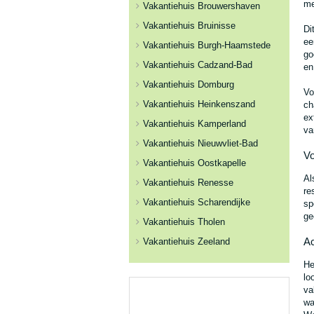
me
Vakantiehuis Brouwershaven
Vakantiehuis Bruinisse
Di
ee
Vakantiehuis Burgh-Haamstede
go
Vakantiehuis Cadzand-Bad
en
Vakantiehuis Domburg
Vo
Vakantiehuis Heinkenszand
ch
ex
Vakantiehuis Kamperland
va
Vakantiehuis Nieuwvliet-Bad
Vo
Vakantiehuis Oostkapelle
Al
Vakantiehuis Renesse
re
Vakantiehuis Scharendijke
sp
ge
Vakantiehuis Tholen
Ac
Vakantiehuis Zeeland
He
lo
va
wa