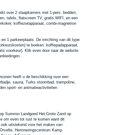
ikt over 2 slaapkamers met 1-pers. bedden,
n, tafels, flatscreen TV, gratis WIFI, en een
erkoker, koffiezetapparaat, combi-magnetron
 en 1 parkeerplaats. De inrichting van dit type
orkeurskosten) te boeken: koffiepadapparaat,
tis voorkeur). Klik even door naar de website
anbiedingen.
rsonen heeft u de beschikking over een
rbadje, sauna, Turks stoombad, trampoline,
den sport- en animatieactiviteiten
n op Summio Landgoed Het Grote Zand op
e om even tot rust te komen want dit
n ook uitstekend voor het maken van
 Orvelte, Herinneringscentrum Kamp