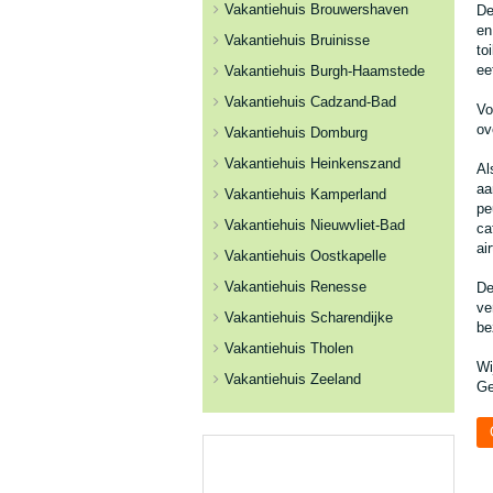
Vakantiehuis Brouwershaven
De
en
Vakantiehuis Bruinisse
to
ee
Vakantiehuis Burgh-Haamstede
Vakantiehuis Cadzand-Bad
Vo
ov
Vakantiehuis Domburg
Vakantiehuis Heinkenszand
Al
aa
Vakantiehuis Kamperland
pe
Vakantiehuis Nieuwvliet-Bad
ca
ai
Vakantiehuis Oostkapelle
Vakantiehuis Renesse
De
ve
Vakantiehuis Scharendijke
be
Vakantiehuis Tholen
Wi
Vakantiehuis Zeeland
Ge