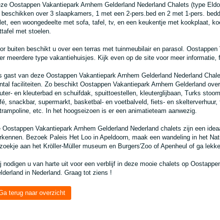
ze Oostappen Vakantiepark Arnhem Gelderland Nederland Chalets (type Eldor
 beschikken over 3 slaapkamers, 1 met een 2-pers.bed en 2 met 1-pers. bed
ilet, een woongedeelte met sofa, tafel, tv, en een keukentje met kookplaat, ko
ttafel met stoelen.
or buiten beschikt u over een terras met tuinmeubilair en parasol. Oostappe
er meerdere type vakantiehuisjes. Kijk even op de site voor meer informatie, f
s gast van deze Oostappen Vakantiepark Arnhem Gelderland Nederland Chalet
ntal faciliteiten. Zo beschikt Oostappen Vakantiepark Arnhem Gelderland o
uter- en kleuterbad en schuifdak, spuittoestellen, kleuterglijbaan, Turks stoom
fé, snackbar, supermarkt, basketbal- en voetbalveld, fiets- en skelterverhuur,
rtrampoline, etc. In het hoogseizoen is er een animatieteam aanwezig.
 Oostappen Vakantiepark Arnhem Gelderland Nederland chalets zijn een idea
rkennen. Bezoek Paleis Het Loo in Apeldoorn, maak een wandeling in het Na
zoekje aan het Kröller-Müller museum en Burgers'Zoo of Apenheul of ga lekk
j nodigen u van harte uit voor een verblijf in deze mooie chalets op Oostapp
lderland in Nederland. Graag tot ziens !
Ga terug naar overzicht