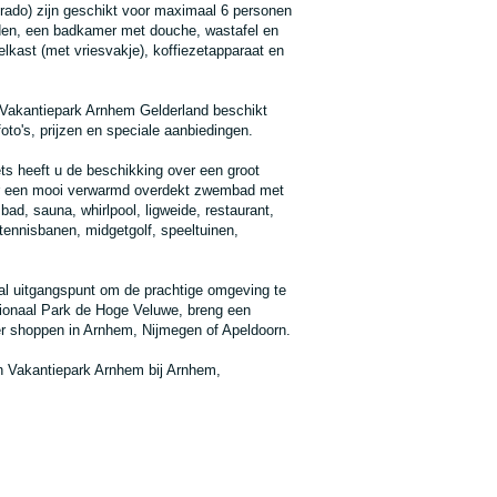
ado) zijn geschikt voor maximaal 6 personen
den, een badkamer met douche, wastafel en
elkast (met vriesvakje), koffiezetapparaat en
n Vakantiepark Arnhem Gelderland beschikt
oto's, prijzen en speciale aanbiedingen.
s heeft u de beschikking over een groot
ver een mooi verwarmd overdekt zwembad met
bad, sauna, whirlpool, ligweide, restaurant,
 tennisbanen, midgetgolf, speeltuinen,
al uitgangspunt om de prachtige omgeving te
tionaal Park de Hoge Veluwe, breng een
er shoppen in Arnhem, Nijmegen of Apeldoorn.
en Vakantiepark Arnhem bij Arnhem,