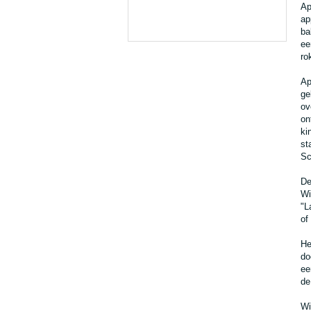
Ap
ap
ba
ee
ro
Ap
ge
ov
on
ki
st
Sc
De
Wi
"L
of
He
do
ee
de
Wi