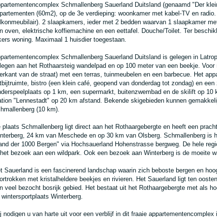
partementencomplex Schmallenberg Sauerland Duitsland (genaamd "Der klei
partementen (60m2), op de 3e verdieping: woonkamer met kabel-TV en radio. 
lkonmeubilair). 2 slaapkamers, ieder met 2 bedden waarvan 1 slaapkamer met
n oven, elektrische koffiemachine en een eettafel. Douche/Toilet. Ter beschikki
kers woning. Maximaal 1 huisdier toegestaan.
partementencomplex Schmallenberg Sauerland Duitsland is gelegen in Latrop
legen aan het Rothaarsteig wandelpad en op 100 meter van een beekje. Voor 
erkant van de straat) met een terras, tuinmeubelen en een barbecue. Het ap
tbijtruimte, bistro (een klein café, geopend van donderdag tot zondag) en een
nderspeelplaats op 1 km, een supermarkt, buitenzwembad en de skilift op 1
ation "Lennestadt" op 20 km afstand. Bekende skigebieden kunnen gemakkelij
hmallenberg (10 km).
 plaats Schmallenberg ligt direct aan het Rothaargebergte en heeft een prach
nterberg, 24 km van Meschede en op 30 km van Olsberg. Schmallenberg is het
and der 1000 Bergen" via Hochsauerland Hohenstrasse bergweg. De hele regio 
 het bezoek aan een wildpark. Ook een bezoek aan Winterberg is de moeite w
t Sauerland is een fascinerend landschap waarin zich beboste bergen en hoog
ortrokken met kristalheldere beekjes en rivieren. Het Sauerland ligt ten ooste
n veel bezocht bosrijk gebied. Het bestaat uit het Rothaargebergte met als h
 wintersportplaats Winterberg.
j nodigen u van harte uit voor een verblijf in dit fraaie appartementencomplex