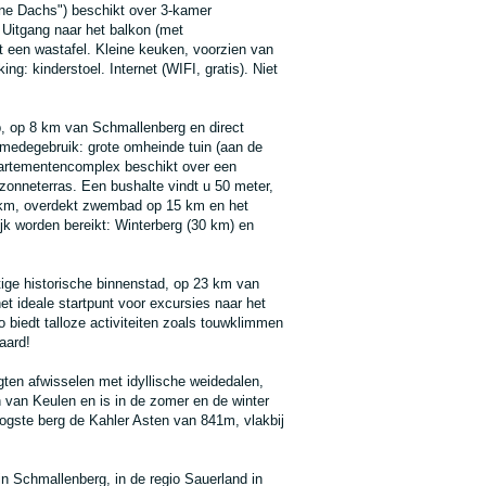
ne Dachs") beschikt over 3-kamer
Uitgang naar het balkon (met
 een wastafel. Kleine keuken, voorzien van
ng: kinderstoel. Internet (WIFI, gratis). Niet
, op 8 km van Schmallenberg en direct
medegebruik: grote omheinde tuin (aan de
partementencomplex beschikt over een
 zonneterras. Een bushalte vindt u 50 meter,
0 km, overdekt zwembad op 15 km en het
k worden bereikt: Winterberg (30 km) en
tige historische binnenstad, op 23 km van
 ideale startpunt voor excursies naar het
biedt talloze activiteiten zoals touwklimmen
aard!
ten afwisselen met idyllische weidedalen,
n van Keulen en is in de zomer en de winter
oogste berg de Kahler Asten van 841m, vlakbij
 in Schmallenberg, in de regio Sauerland in