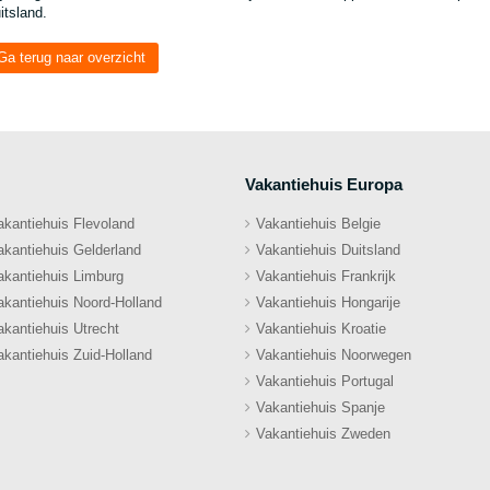
itsland.
Ga terug naar overzicht
Vakantiehuis Europa
akantiehuis Flevoland
Vakantiehuis Belgie
akantiehuis Gelderland
Vakantiehuis Duitsland
akantiehuis Limburg
Vakantiehuis Frankrijk
akantiehuis Noord-Holland
Vakantiehuis Hongarije
akantiehuis Utrecht
Vakantiehuis Kroatie
akantiehuis Zuid-Holland
Vakantiehuis Noorwegen
Vakantiehuis Portugal
Vakantiehuis Spanje
Vakantiehuis Zweden