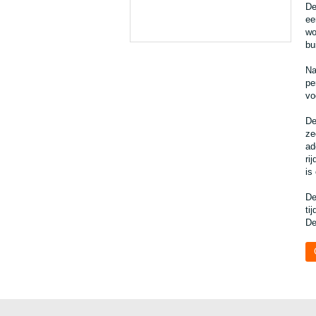
De
ee
wo
bu
Na
pe
vo
De
ze
ad
ri
is
De
ti
De