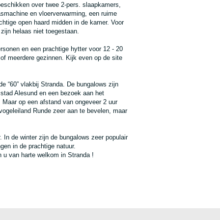
beschikken over twee 2-pers. slaapkamers,
wasmachine en vloerverwarming, een ruime
achtige open haard midden in de kamer. Voor
zijn helaas niet toegestaan.
ersonen en een prachtige hytter voor 12 - 20
of meerdere gezinnen. Kijk even op de site
e “60” vlakbij Stranda. De bungalows zijn
l stad Alesund en een bezoek aan het
. Maar op een afstand van ongeveer 2 uur
 vogeleiland Runde zeer aan te bevelen, maar
. In de winter zijn de bungalows zeer populair
gen in de prachtige natuur.
n u van harte welkom in Stranda !