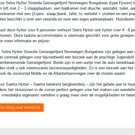
ze Setra Hytter Stranda Geirangerfjord Noorwegen Bungalows (type Fjosen) 
n loft met 2 – 3 slaapplaatsen, een badkamer met douche, wastafel, toilet, 
onkamer met een (2-pers. slaap-)bank, tafel, tv, eettafel + stoelen en een pr
iten beschikt u over een veranda en over een eigen parkeerplaats. Huisdieren 
ast deze hytter voor 8 personen verhuurt Setra Hytter ook hytter voor 4 - 6 p
rsonen. Deze laatste accommodatie is uitermate geschikt voor grote groepen 
or meer informatie en prijzen.
 Setra Hytter Stranda Geirangerfjord Noorwegen Bungalows zijn gelegen aan d
er centraal gelegen voor bijvoorbeeld een bezoek aan de prachtige Jugendsti
embenemende Geirangerfjord. Beide zijn in een uurtje met de auto bereikbaar
jden vindt u ook interessante bezienswaardigheden. Zo is een bezoek aan het
 ook de rozenstad Molde en de Atlanterhavsvegen zeer de moeite waard.
ze Saetra Hytter – Saetra betekent bergboerderij – zijn het gehele jaar te huur
jdens het skiseizoen in de zomer perfect gelegen voor het maken van wandelin
 vriendelijke eigenaren vertellen u graag meer over de mogelijkheden en hete
Ga terug naar overzicht