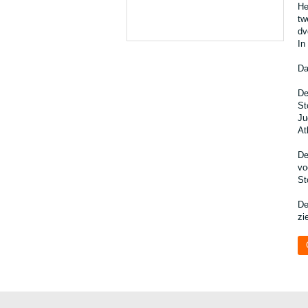
He
tw
dv
In
Da
De
St
Ju
At
De
vo
St
De
zi