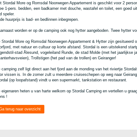
t Stordal More og Romsdal Noorwegen Appartement is geschikt voor 2 perso
ee 1-pers. bedden, een badkamer met douche, wastafel en toilet, een goed 
d speler.
 de huurprijs is bad- en bedlinnen inbegrepen.
arnaast worden er op de camping ook nog hytter aangeboden. Twee hytter voo
 Stordal More og Romsdal Noorwegen Appartement & Hytter zijn gesitueerd o
orfjord, met natuur en cultuur op korte afstand. Stordal is een uitstekend start
gendstil-stad Ålesund, vogeleiland Runde, de stad Molde (met het jaarlijkse 
lanterhavsveien), Trollstigen (het pad van de trollen) en Geiranger!
 camping zelf ligt direct aan het fjord aan de monding van het riviertje Storda
or vissen is. In de zomer zult u meerdere cruiseschepen op weg naar Geirange
ordal (op loopafstand) vindt u een supermarkt, tankstation en restaurant.
 eigenaren heten u van harte welkom op Stordal Camping en vertellen u graa
ens !
Ga terug naar overzicht