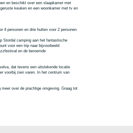
nen en beschikt over een slaapkamer met
uitgeruste keuken en een woonkamer met tv en
r 4 personen en drie hutten voor 2 personen.
p Stordal camping aan het fantastische
punt voor een trip naar bijvoorbeeld
jazzfestival en de beroemde
lselva, dat tevens een uitstekende locatie
r voorbij zien varen. In het centrum van
g meer over de prachtige omgeving. Graag tot