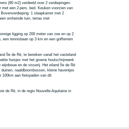
mers (90 m2) verdeeld over 2 verdiepingen:
r met een 2-pers. bed. Keuken voorzien van
t. Bovenverdieping: 1 slaapkamer met 2
een omheinde tuin, terras met
zonnige ligging op 200 meter van zee en op 2
, een tennisbaan op 3 km en een golfterrein
and Île de Ré, te bereiken vanaf het vasteland
 witte huisjes met het groene houtschrijnwerk
wijnbouw en de visserij. Het eiland Ìle de Ré
t duinen, naaldboombossen, kleine haventjes
e 100km aan fietspaden van dit
arie de Ré, in de regio Nouvelle-Aquitaine in