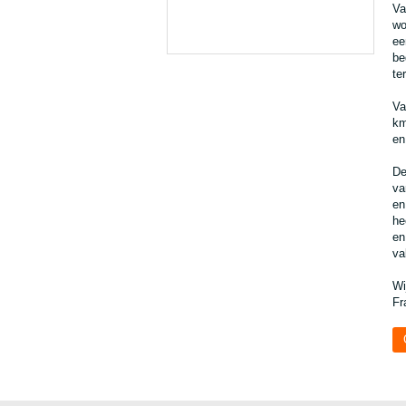
Va
wo
ee
be
te
Va
km
en
De
va
en
he
en
va
Wi
Fr