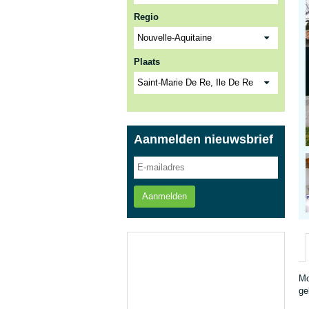
Regio
Plaats
Aanmelden nieuwsbrief
Aanmelden
Mo
ge