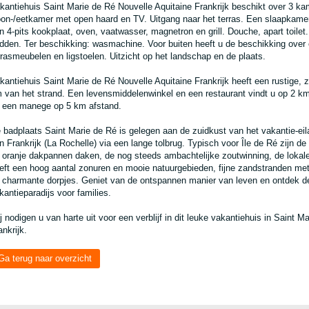
kantiehuis Saint Marie de Ré Nouvelle Aquitaine Frankrijk beschikt over 3 ka
on-/eetkamer met open haard en TV. Uitgang naar het terras. Een slaapkame
n 4-pits kookplaat, oven, vaatwasser, magnetron en grill. Douche, apart toile
dden. Ter beschikking: wasmachine. Voor buiten heeft u de beschikking over 
rrasmeubelen en ligstoelen. Uitzicht op het landschap en de plaats.
kantiehuis Saint Marie de Ré Nouvelle Aquitaine Frankrijk heeft een rustige, 
 van het strand. Een levensmiddelenwinkel en een restaurant vindt u op 2 km
 een manege op 5 km afstand.
 badplaats Saint Marie de Ré is gelegen aan de zuidkust van het vakantie-eil
n Frankrijk (La Rochelle) via een lange tolbrug. Typisch voor Île de Ré zijn de
 oranje dakpannen daken, de nog steeds ambachtelijke zoutwinning, de lokale 
eft een hoog aantal zonuren en mooie natuurgebieden, fijne zandstranden me
 charmante dorpjes. Geniet van de ontspannen manier van leven en ontdek d
kantieparadijs voor families.
j nodigen u van harte uit voor een verblijf in dit leuke vakantiehuis in Saint M
ankrijk.
Ga terug naar overzicht