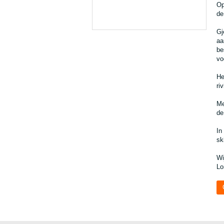
Op
de
Gj
aa
be
vo
He
riv
Me
de
In
sk
Wi
Lo