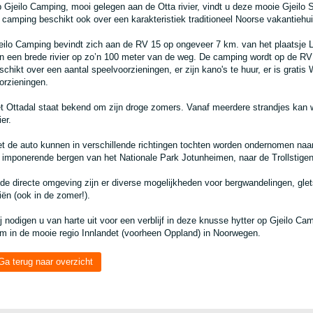
 Gjeilo Camping, mooi gelegen aan de Otta rivier, vindt u deze mooie Gjeil
 camping beschikt ook over een karakteristiek traditioneel Noorse vakantiehui
eilo Camping bevindt zich aan de RV 15 op ongeveer 7 km. van het plaatsje L
n een brede rivier op zo’n 100 meter van de weg. De camping wordt op de RV
schikt over een aantal speelvoorzieningen, er zijn kano's te huur, er is gratis 
orzieningen.
t Ottadal staat bekend om zijn droge zomers. Vanaf meerdere strandjes kan
ier.
t de auto kunnen in verschillende richtingen tochten worden ondernomen naar 
 imponerende bergen van het Nationale Park Jotunheimen, naar de Trollstigen 
 de directe omgeving zijn er diverse mogelijkheden voor bergwandelingen, glets
iën (ook in de zomer!).
j nodigen u van harte uit voor een verblijf in deze knusse hytter op Gjeilo C
m in de mooie regio Innlandet (voorheen Oppland) in Noorwegen.
Ga terug naar overzicht