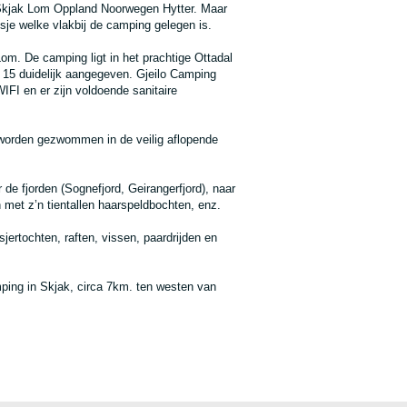
o Skjak Lom Oppland Noorwegen Hytter. Maar
sje welke vlakbij de camping gelegen is.
om. De camping ligt in het prachtige Ottadal
 15 duidelijk aangegeven. Gjeilo Camping
WIFI en er zijn voldoende sanitaire
 worden gezwommen in de veilig aflopende
de fjorden (Sognefjord, Geirangerfjord), naar
met z’n tientallen haarspeldbochten, enz.
jertochten, raften, vissen, paardrijden en
amping in Skjak, circa 7km. ten westen van