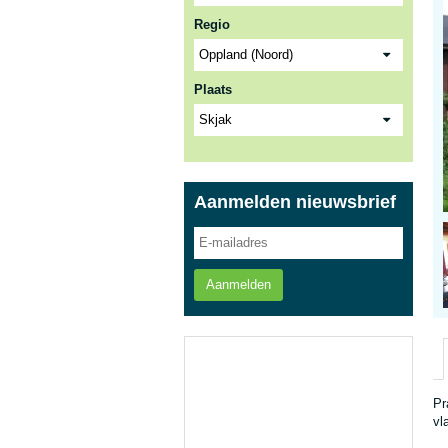
Regio
Plaats
Aanmelden nieuwsbrief
Aanmelden
Pr
vl