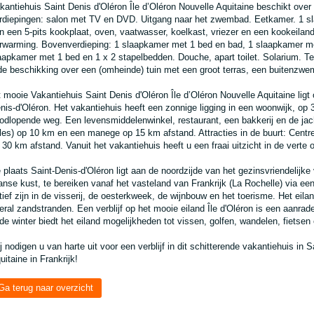
kantiehuis Saint Denis d'Oléron Île d’Oléron Nouvelle Aquitaine beschikt ove
rdiepingen: salon met TV en DVD. Uitgang naar het zwembad. Eetkamer. 1 s
n een 5-pits kookplaat, oven, vaatwasser, koelkast, vriezer en een kookeiland.
rwarming. Bovenverdieping: 1 slaapkamer met 1 bed en bad, 1 slaapkamer m
aapkamer met 1 bed en 1 x 2 stapelbedden. Douche, apart toilet. Solarium. T
de beschikking over een (omheinde) tuin met een groot terras, een buitenzwe
t mooie Vakantiehuis Saint Denis d'Oléron Île d’Oléron Nouvelle Aquitaine lig
nis-d'Oléron. Het vakantiehuis heeft een zonnige ligging in een woonwijk, op
odlopende weg. Een levensmiddelenwinkel, restaurant, een bakkerij en de jach
les) op 10 km en een manege op 15 km afstand. Attracties in de buurt: Centr
 30 km afstand. Vanuit het vakantiehuis heeft u een fraai uitzicht in de verte 
 plaats Saint-Denis-d'Oléron ligt aan de noordzijde van het gezinsvriendelijke v
anse kust, te bereiken vanaf het vasteland van Frankrijk (La Rochelle) via een
tief zijn in de visserij, de oesterkweek, de wijnbouw en het toerisme. Het eila
eral zandstranden. Een verblijf op het mooie eiland Île d'Oléron is een aanrad
 de winter biedt het eiland mogelijkheden tot vissen, golfen, wandelen, fiets
j nodigen u van harte uit voor een verblijf in dit schitterende vakantiehuis in S
uitaine in Frankrijk!
Ga terug naar overzicht