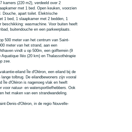
r 7 kamers (220 m2), verdeeld over 2
laapkamer met 1 bed. Open keuken, voorzien
 Douche, apart toilet. Elektrische
et 1 bed, 1 slaapkamer met 2 bedden, 1
er beschikking: wasmachine. Voor buiten heeft
mbad, buitendouche en een parkeerplaats.
t op 500 meter van het centrum van Saint-
 300 meter van het strand, aan een
thaven vindt u op 500m, een golfterrein (9
e Aquatique Iléo (20 km) en Thalassothérapie
op zee.
akantie-eiland Île d'Oléron, een eiland bij de
 lange tolbrug. De eilandbewoners zijn vooral
nd Île d'Oléron is nagenoeg vlak en heeft
er voor natuur- en watersportliefhebbers. Ook
en en het maken van een strandwandeling.
aint-Denis-d'Oléron, in de regio Nouvelle-