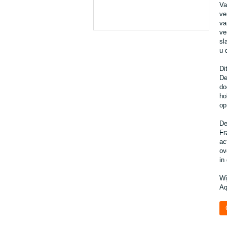
Va
ve
va
ve
sl
u 
Di
De
do
ho
op
De
Fr
ac
ov
in
Wi
Aq