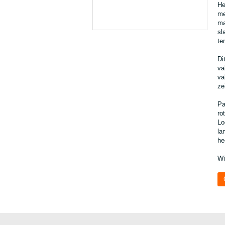
He
me
ma
sl
te
Di
va
va
ze
Pa
ro
Lo
la
he
Wi