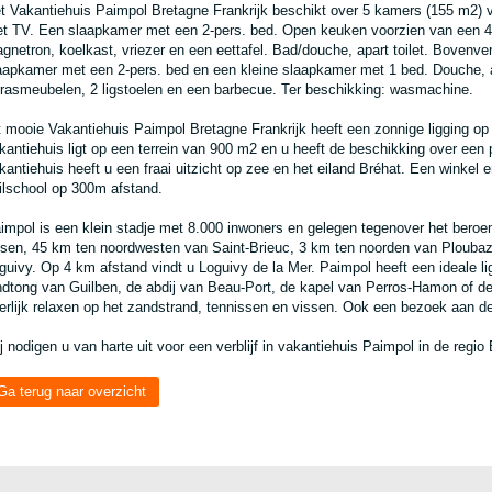
t Vakantiehuis Paimpol Bretagne Frankrijk beschikt over 5 kamers (155 m2) 
t TV. Een slaapkamer met een 2-pers. bed. Open keuken voorzien van een 4-
gnetron, koelkast, vriezer en een eettafel. Bad/douche, apart toilet. Bovenv
aapkamer met een 2-pers. bed en een kleine slaapkamer met 1 bed. Douche, ap
rrasmeubelen, 2 ligstoelen en een barbecue. Ter beschikking: wasmachine.
t mooie Vakantiehuis Paimpol Bretagne Frankrijk heeft een zonnige ligging op 
kantiehuis ligt op een terrein van 900 m2 en u heeft de beschikking over een p
kantiehuis heeft u een fraai uitzicht op zee en het eiland Bréhat. Een winkel
ilschool op 300m afstand.
impol is een klein stadje met 8.000 inwoners en gelegen tegenover het beroem
tsen, 45 km ten noordwesten van Saint-Brieuc, 3 km ten noorden van Ploub
guivy. Op 4 km afstand vindt u Loguivy de la Mer. Paimpol heeft een ideale li
ndtong van Guilben, de abdij van Beau-Port, de kapel van Perros-Hamon of de
erlijk relaxen op het zandstrand, tennissen en vissen. Ook een bezoek aan d
j nodigen u van harte uit voor een verblijf in vakantiehuis Paimpol in de regi
Ga terug naar overzicht