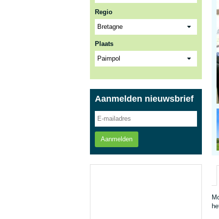
Regio
Plaats
Aanmelden nieuwsbrief
Aanmelden
Mo
he