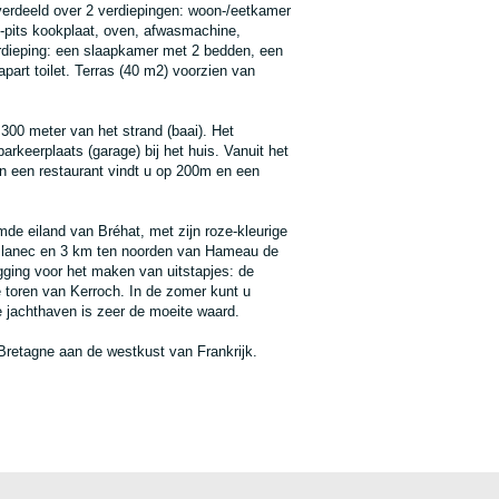
verdeeld over 2 verdiepingen: woon-/eetkamer
pits kookplaat, oven, afwasmachine,
erdieping: een slaapkamer met 2 bedden, een
art toilet. Terras (40 m2) voorzien van
300 meter van het strand (baai). Het
arkeerplaats (garage) bij het huis. Vanuit het
 en een restaurant vindt u op 200m en een
de eiland van Bréhat, met zijn roze-kleurige
azlanec en 3 km ten noorden van Hameau de
gging voor het maken van uitstapjes: de
 toren van Kerroch. In de zomer kunt u
e jachthaven is zeer de moeite waard.
o Bretagne aan de westkust van Frankrijk.