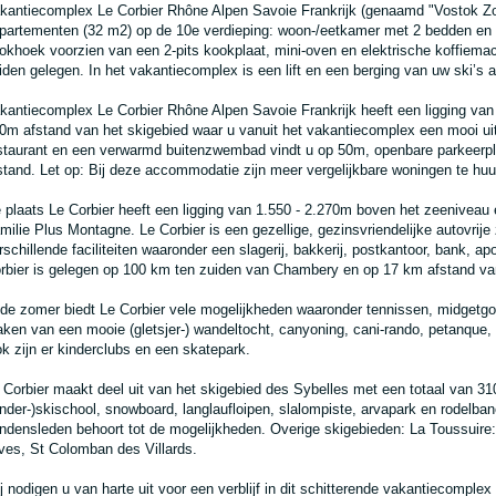
kantiecomplex Le Corbier Rhône Alpen Savoie Frankrijk (genaamd "Vostok Zo
partementen (32 m2) op de 10e verdieping: woon-/eetkamer met 2 bedden en f
okhoek voorzien van een 2-pits kookplaat, mini-oven en elektrische koffiem
iden gelegen. In het vakantiecomplex is een lift en een berging van uw ski’s 
kantiecomplex Le Corbier Rhône Alpen Savoie Frankrijk heeft een ligging va
0m afstand van het skigebied waar u vanuit het vakantiecomplex een mooi uit
staurant en een verwarmd buitenzwembad vindt u op 50m, openbare parkeerp
stand. Let op: Bij deze accommodatie zijn meer vergelijkbare woningen te huu
 plaats Le Corbier heeft een ligging van 1.550 - 2.270m boven het zeeniveau 
milie Plus Montagne. Le Corbier is een gezellige, gezinsvriendelijke autovrije
rschillende faciliteiten waaronder een slagerij, bakkerij, postkantoor, bank, a
rbier is gelegen op 100 km ten zuiden van Chambery en op 17 km afstand va
 de zomer biedt Le Corbier vele mogelijkheden waaronder tennissen, midgetgo
ken van een mooie (gletsjer-) wandeltocht, canyoning, cani-rando, petanque,
k zijn er kinderclubs en een skatepark.
 Corbier maakt deel uit van het skigebied des Sybelles met een totaal van 3
inder-)skischool, snowboard, langlaufloipen, slalompiste, arvapark en rodelb
ndensleden behoort tot de mogelijkheden. Overige skigebieden: La Toussuire: 
ves, St Colomban des Villards.
j nodigen u van harte uit voor een verblijf in dit schitterende vakantiecomple