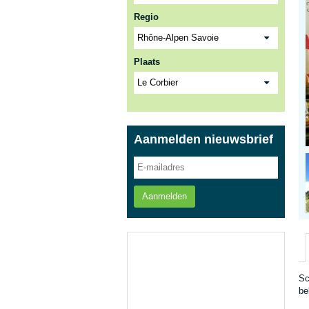
Regio
Plaats
Aanmelden nieuwsbrief
Aanmelden
Sc
be