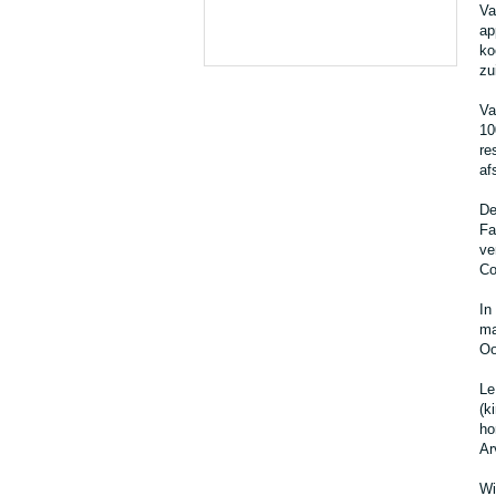
Va
ap
ko
zu
Va
10
re
af
De
Fa
ve
Co
In
ma
Oo
Le
(k
ho
Ar
Wi