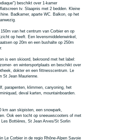
diaque") beschikt over 1-kamer
latscreen tv. Slaapnis met 2 bedden. Kleine
achine. Badkamer, aparte WC. Balkon, op het
aanwezig.
n 150m van het centrum van Corbier en op
zicht op heeft. Een levensmiddelenwinkel,
laatsen op 20m en een bushalte op 250m
r.
en is een skioord, bekroond met het label:
 zomer- en wintersportplaats en beschikt over
potheek, dokter en een fittnesscentrum. Le
n St Jean Maurienne.
lf, parapenten, klimmen, canyoning, het
 miniquad, deval karten, mountainboarden.
10 km aan skipisten, een snowpark,
anen. Ook een tocht op sneeuwscooters of met
Les Bottières, St Jean Arves/St Sorlin
x in Le Corbier in de regio Rhône-Alpen Savoie