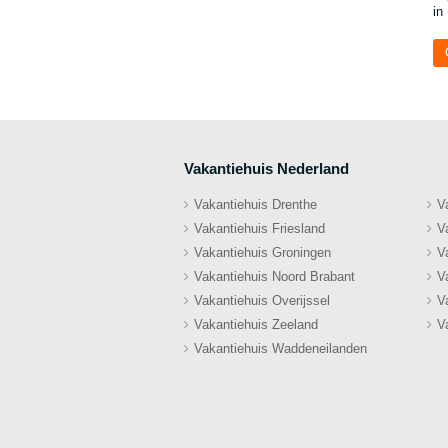
in
Vakantiehuis Nederland
Vakantiehuis Drenthe
V
Vakantiehuis Friesland
V
Vakantiehuis Groningen
V
Vakantiehuis Noord Brabant
V
Vakantiehuis Overijssel
V
Vakantiehuis Zeeland
V
Vakantiehuis Waddeneilanden