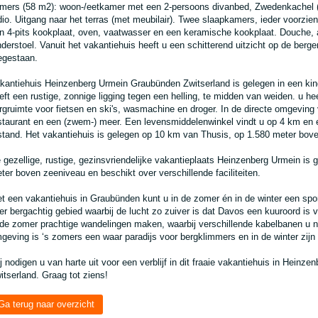
mers (58 m2): woon-/eetkamer met een 2-persoons divanbed, Zwedenkachel (br
dio. Uitgang naar het terras (met meubilair). Twee slaapkamers, ieder voorzi
n 4-pits kookplaat, oven, vaatwasser en een keramische kookplaat. Douche, apa
nderstoel. Vanuit het vakantiehuis heeft u een schitterend uitzicht op de berge
egestaan.
kantiehuis Heinzenberg Urmein Graubünden Zwitserland is gelegen in een kindvr
eft een rustige, zonnige ligging tegen een helling, te midden van weiden. u he
rgruimte voor fietsen en ski's, wasmachine en droger. In de directe omgeving v
staurant en een (zwem-) meer. Een levensmiddelenwinkel vindt u op 4 km en 
stand. Het vakantiehuis is gelegen op 10 km van Thusis, op 1.580 meter bov
 gezellige, rustige, gezinsvriendelijke vakantieplaats Heinzenberg Urmein is 
ter boven zeeniveau en beschikt over verschillende faciliteiten.
t een vakantiehuis in Graubünden kunt u in de zomer én in de winter een spo
er bergachtig gebied waarbij de lucht zo zuiver is dat Davos een kuuroord is 
 de zomer prachtige wandelingen maken, waarbij verschillende kabelbanen u 
geving is ‘s zomers een waar paradijs voor bergklimmers en in de winter zijn 
j nodigen u van harte uit voor een verblijf in dit fraaie vakantiehuis in Heinz
itserland. Graag tot ziens!
Ga terug naar overzicht