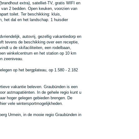
andhout extra), satelliet-TV, gratis WIFI en
en van 2 bedden. Open keuken, voorzien van
rt toilet. Ter beschikking: kluis,
n, het dal en het landschap. 1 huisdier
iendelijk, autovrij, gezellig vakantiedorp en
eft tevens de beschikking over een receptie,
indt u de skifaciliteiten, een rodelbaan,
een winkelcentrum en het station op 10 km
en zeeniveau.
gelegen op het bergplateau, op 1.580 - 2.182
rtieve vakantie beleven. Graubünden is een
voor astmapatiënten. In de gehele regio kunt u
naar hoger gelegen gebieden brengen. De
hier vele wintersportmogelijkheden.
enberg Urmein, in de mooie regio Graubünden in