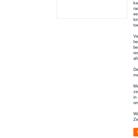
ka
ra
ee
ki
to
Va
he
be
re
af
De
me
Me
ze
in
om
Wi
Zw