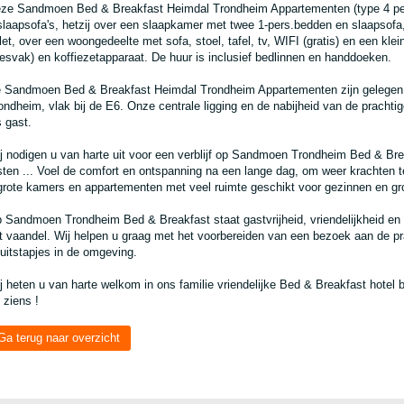
ze Sandmoen Bed & Breakfast Heimdal Trondheim Appartementen (type 4 pers
slaapsofa's, hetzij over een slaapkamer met twee 1-pers.bedden en slaapsof
ilet, over een woongedeelte met sofa, stoel, tafel, tv, WIFI (gratis) en een kl
iesvak) en koffiezetapparaat. De huur is inclusief bedlinnen en handdoeken.
 Sandmoen Bed & Breakfast Heimdal Trondheim Appartementen zijn gelegen o
ondheim, vlak bij de E6. Onze centrale ligging en de nabijheid van de prachti
s gast.
j nodigen u van harte uit voor een verblijf op Sandmoen Trondheim Bed & Brea
sten ... Voel de comfort en ontspanning na een lange dag, om weer krachten 
grote kamers en appartementen met veel ruimte geschikt voor gezinnen en gr
 Sandmoen Trondheim Bed & Breakfast staat gastvrijheid, vriendelijkheid en
t vaandel. Wij helpen u graag met het voorbereiden van een bezoek aan de p
 uitstapjes in de omgeving.
j heten u van harte welkom in ons familie vriendelijke Bed & Breakfast hotel
t ziens !
Ga terug naar overzicht