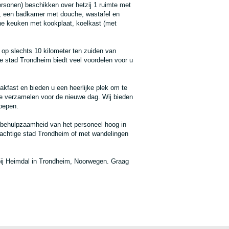
onen) beschikken over hetzij 1 ruimte met
a, een badkamer met douche, wastafel en
eine keuken met kookplaat, koelkast (met
p slechts 10 kilometer ten zuiden van
ge stad Trondheim biedt veel voordelen voor u
kfast en bieden u een heerlijke plek om te
te verzamelen voor de nieuwe dag. Wij bieden
oepen.
 behulpzaamheid van het personeel hoog in
rachtige stad Trondheim of met wandelingen
 bij Heimdal in Trondheim, Noorwegen. Graag