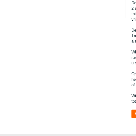
De
2 
to
vr
De
Tr
al
Wi
ru
u 
Op
he
of
Wi
to