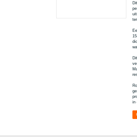
Di
pe
ui
te
Ee
15
di
wa
Di
ve
Ma
re
Ro
ge
pr
in