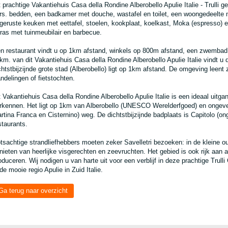
t prachtige Vakantiehuis Casa della Rondine Alberobello Apulie Italie - Trulli
rs. bedden, een badkamer met douche, wastafel en toilet, een woongedeelte me
tgeruste keuken met eettafel, stoelen, kookplaat, koelkast, Moka (espresso) 
rras met tuinmeubilair en barbecue.
n restaurant vindt u op 1km afstand, winkels op 800m afstand, een zwemba
km. van dit Vakantiehuis Casa della Rondine Alberobello Apulie Italie vindt u
chtstbijzijnde grote stad (Alberobello) ligt op 1km afstand. De omgeving leen
ndelingen of fietstochten.
t Vakantiehuis Casa della Rondine Alberobello Apulie Italie is een ideaal uit
rkennen. Het ligt op 1km van Alberobello (UNESCO Werelderfgoed) en ongevee
rtina Franca en Cisternino) weg. De dichtstbijzijnde badplaats is Capitolo 
staurants.
tsachtige strandliefhebbers moeten zeker Savelletri bezoeken: in de kleine o
nieten van heerlijke visgerechten en zeevruchten. Het gebied is ook rijk aan agr
oduceren. Wij nodigen u van harte uit voor een verblijf in deze prachtige Trul
 de mooie regio Apulie in Zuid Italie.
Ga terug naar overzicht