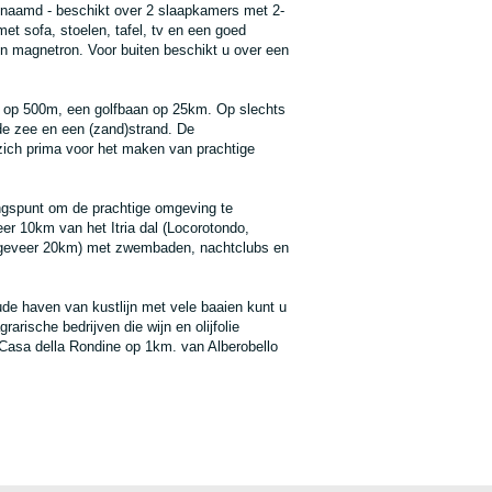
 genaamd - beschikt over 2 slaapkamers met 2-
t sofa, stoelen, tafel, tv en een goed
en magnetron. Voor buiten beschikt u over een
d op 500m, een golfbaan op 25km. Op slechts
 de zee en een (zand)strand. De
t zich prima voor het maken van prachtige
gangspunt om de prachtige omgeving te
r 10km van het Itria dal (Locorotondo,
(ongeveer 20km) met zwembaden, nachtclubs en
ude haven van kustlijn met vele baaien kunt u
arische bedrijven die wijn en olijfolie
li Casa della Rondine op 1km. van Alberobello