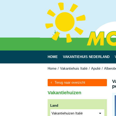
HOME
VAKANTIEHUIS NEDERLAND
Home
Vakantiehuis Italië
Apulië
Alberob
V
Terug naar overzicht
p
Vakantiehuizen
Land