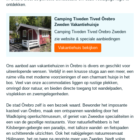
ontdekken.
Camping Tiveden Tived Örebro
Zweden Vakantiehuisje
Camping Tiveden Tived Örebro Zweden
zie website & speciale aanbiedingen
Vakantiehuis bekijken
Ons aanbod aan vakantiehuizen in Örebro is divers en geschikt voor
uiteenlopende wensen. Verblijf in een knusse stuga aan een meer, een
ruime villa met moderne voorzieningen of een charmant huisje in het
bos. Veel van onze accommodaties liggen op rustige plekken,
omringd door natuur, en bieden directe toegang tot wandelpaden,
visplekken en zwemgelegenheden.
De stad Örebro zelf is een bezoek waard. Bewonder het imposante
kasteel van Örebro, maak een ontspannen wandeling door het
Wadköping openluchtmuseum, of geniet van Zweedse specialiteiten in
een van de gezellige restaurants. Voor natuurliefhebbers is het
Kilsbergen-gebergte een paradijs, met talloze wandel- en fietspaden
en schitterende uitzichten. Ook het nabijgelegen natuurreservaat
Hjälmaren, het op twee na grootste meer van Zweden, biedt volop