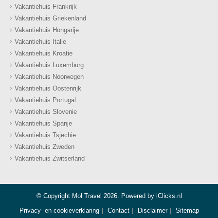
Vakantiehuis Frankrijk
Vakantiehuis Griekenland
Vakantiehuis Hongarije
Vakantiehuis Italie
Vakantiehuis Kroatie
Vakantiehuis Luxemburg
Vakantiehuis Noorwegen
Vakantiehuis Oostenrijk
Vakantiehuis Portugal
Vakantiehuis Slovenie
Vakantiehuis Spanje
Vakantiehuis Tsjechie
Vakantiehuis Zweden
Vakantiehuis Zwitserland
© Copyright Mol Travel 2026. Powered by
iClicks.nl
Privacy- en cookieverklaring
Contact
Disclaimer
Sitemap