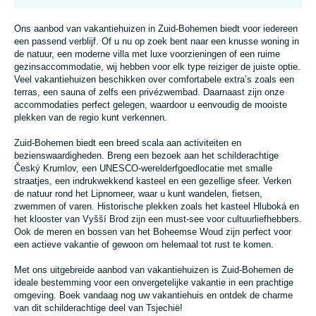
Ons aanbod van vakantiehuizen in Zuid-Bohemen biedt voor iedereen
een passend verblijf. Of u nu op zoek bent naar een knusse woning in
de natuur, een moderne villa met luxe voorzieningen of een ruime
gezinsaccommodatie, wij hebben voor elk type reiziger de juiste optie.
Veel vakantiehuizen beschikken over comfortabele extra’s zoals een
terras, een sauna of zelfs een privézwembad. Daarnaast zijn onze
accommodaties perfect gelegen, waardoor u eenvoudig de mooiste
plekken van de regio kunt verkennen.
Zuid-Bohemen biedt een breed scala aan activiteiten en
bezienswaardigheden. Breng een bezoek aan het schilderachtige
Český Krumlov, een UNESCO-werelderfgoedlocatie met smalle
straatjes, een indrukwekkend kasteel en een gezellige sfeer. Verken
de natuur rond het Lipnomeer, waar u kunt wandelen, fietsen,
zwemmen of varen. Historische plekken zoals het kasteel Hluboká en
het klooster van Vyšší Brod zijn een must-see voor cultuurliefhebbers.
Ook de meren en bossen van het Boheemse Woud zijn perfect voor
een actieve vakantie of gewoon om helemaal tot rust te komen.
Met ons uitgebreide aanbod van vakantiehuizen is Zuid-Bohemen de
ideale bestemming voor een onvergetelijke vakantie in een prachtige
omgeving. Boek vandaag nog uw vakantiehuis en ontdek de charme
van dit schilderachtige deel van Tsjechië!