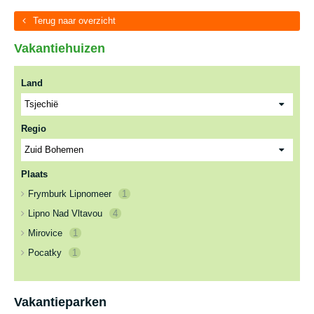
Terug naar overzicht
Vakantiehuizen
Land
Regio
Plaats
Frymburk Lipnomeer
1
Lipno Nad Vltavou
4
Mirovice
1
Pocatky
1
Vakantieparken