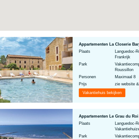
Appartementen La Closerie Bar
Plaats
Languedoc-Ro
Frankrijk
Park
Vakantiecomp
Roussillon
Personen
Maximaal 8
Prijs
zie website &
Vakantiehuis bekijken
Appartementen Le Grau du Roi
Plaats
Languedoc-Ro
Vakantiehuize
Park
Vakantiecomp