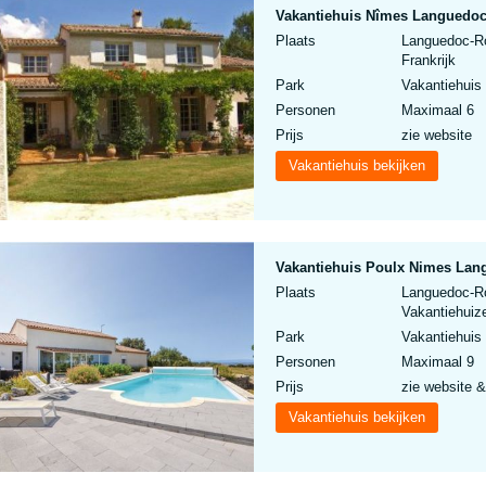
Vakantiehuis Nîmes Languedoc 
Plaats
Languedoc-Ro
Frankrijk
Park
Vakantiehuis
Personen
Maximaal 6
Prijs
zie website
Vakantiehuis bekijken
Vakantiehuis Poulx Nimes Lang
Plaats
Languedoc-Ro
Vakantiehuize
Park
Vakantiehuis
Personen
Maximaal 9
Prijs
zie website &
Vakantiehuis bekijken