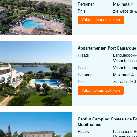
Personen
Maximaal 4
Prijs
zie website &
Vakantiehuis bekijken
Appartementen Port Camargue 
Plaats
Languedoc-Ro
Vakantiehuize
Park
Vakantiecomp
Personen
Maximaal 4
Prijs
zie website &
Vakantiehuis bekijken
Capfun Camping Chateau de Bo
Mobilhomes
Plaats
Languedoc-Ro