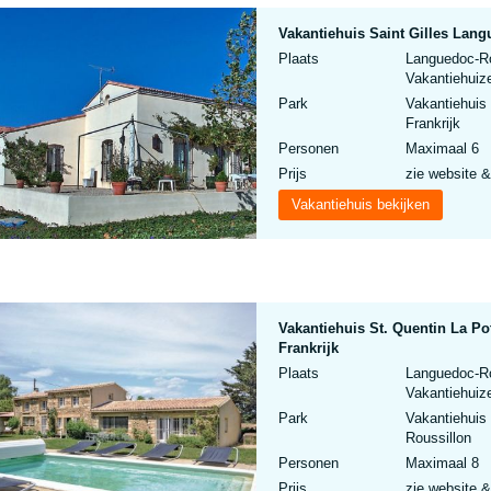
Vakantiehuis Saint Gilles Lang
Plaats
Languedoc-Rou
Vakantiehuize
Park
Vakantiehuis 
Frankrijk
Personen
Maximaal 6
Prijs
zie website &
Vakantiehuis bekijken
Vakantiehuis St. Quentin La P
Frankrijk
Plaats
Languedoc-Rou
Vakantiehuize
Park
Vakantiehuis
Roussillon
Personen
Maximaal 8
Prijs
zie website &