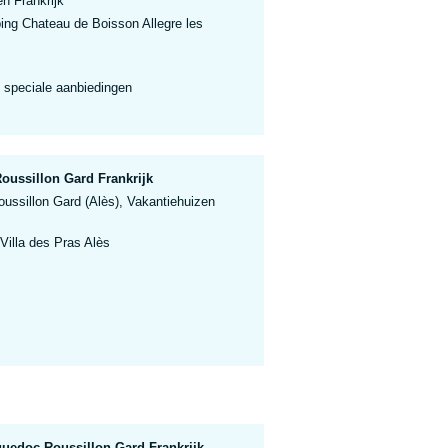
n Frankrijk
ng Chateau de Boisson Allegre les
 speciale aanbiedingen
oussillon Gard Frankrijk
ussillon Gard (Alès), Vakantiehuizen
Villa des Pras Alès
uedoc Roussillon Gard Frankrijk