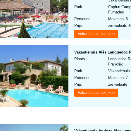
Vakantiehuize
Park
Capfun Campi
Fumades
Personen
Maximaal 6
Prijs
zie website &
Vakantiehuis bekijken
Vakantiehuis Alès Languedoc R
Plaats
Languedoc-Ro
Frankrijk
Park
Vakantiehuis 
Personen
Maximaal 7
Prijs
zie website
Vakantiehuis bekijken
Vakantiehuis Anduze Ales Lang