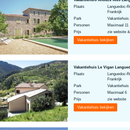
Plaats
Languedoc-Ro
Frankrijk
Park
Vakantiehuis
Personen
Maximaal 11
Prijs
zie website &
Vakantiehuis bekijken
Vakantiehuis Le Vigan Langued
Plaats
Languedoc-Ro
Frankrijk
Park
Vakantiehuis
Personen
Maximaal 6
Prijs
zie website
Vakantiehuis bekijken