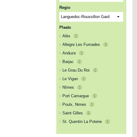
Regio
Plaats
Alès
1
Allegre Les Fumades
1
Anduze
1
Barjac
1
Le Grau Du Roi
1
Le Vigan
1
Nîmes
1
Port Camargue
1
Poulx, Nimes
1
Saint Gilles
1
St. Quentin La Poterie
1