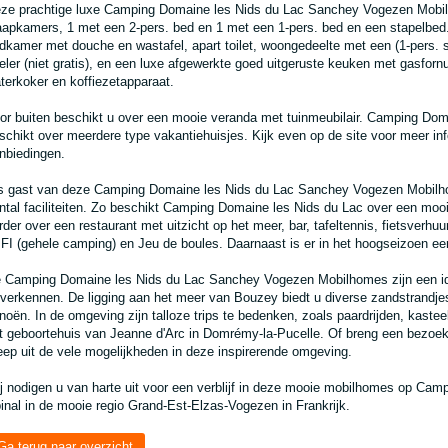
ze prachtige luxe Camping Domaine les Nids du Lac Sanchey Vogezen Mobil
aapkamers, 1 met een 2-pers. bed en 1 met een 1-pers. bed en een stapelbed
dkamer met douche en wastafel, apart toilet, woongedeelte met een (1-pers. sl
eler (niet gratis), en een luxe afgewerkte goed uitgeruste keuken met gasforn
terkoker en koffiezetapparaat.
or buiten beschikt u over een mooie veranda met tuinmeubilair. Camping Do
schikt over meerdere type vakantiehuisjes. Kijk even op de site voor meer info
nbiedingen.
s gast van deze Camping Domaine les Nids du Lac Sanchey Vogezen Mobilho
ntal faciliteiten. Zo beschikt Camping Domaine les Nids du Lac over een moo
rder over een restaurant met uitzicht op het meer, bar, tafeltennis, fietsverhuu
FI (gehele camping) en Jeu de boules. Daarnaast is er in het hoogseizoen e
 Camping Domaine les Nids du Lac Sanchey Vogezen Mobilhomes zijn een id
 verkennen. De ligging aan het meer van Bouzey biedt u diverse zandstrandje
noën. In de omgeving zijn talloze trips te bedenken, zoals paardrijden, kast
t geboortehuis van Jeanne d'Arc in Domrémy-la-Pucelle. Of breng een bezoek 
eep uit de vele mogelijkheden in deze inspirerende omgeving.
j nodigen u van harte uit voor een verblijf in deze mooie mobilhomes op Cam
inal in de mooie regio Grand-Est-Elzas-Vogezen in Frankrijk.
Ga terug naar overzicht