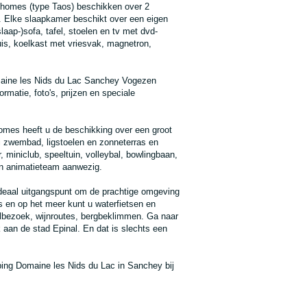
homes (type Taos) beschikken over 2
. Elke slaapkamer beschikt over een eigen
aap-)sofa, tafel, stoelen en tv met dvd-
uis, koelkast met vriesvak, magnetron,
maine les Nids du Lac Sanchey Vogezen
rmatie, foto's, prijzen en speciale
mes heeft u de beschikking over een groot
i zwembad, ligstoelen en zonneterras en
r, miniclub, speeltuin, volleybal, bowlingbaan,
en animatieteam aanwezig.
eaal uitgangspunt om de prachtige omgeving
s en op het meer kunt u waterfietsen en
eelbezoek, wijnroutes, bergbeklimmen. Ga naar
aan de stad Epinal. En dat is slechts een
ping Domaine les Nids du Lac in Sanchey bij