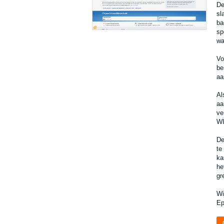
De
sl
ba
sp
wa
Vo
be
aa
Al
aa
ve
WI
De
te
ka
he
gr
Wi
Ep