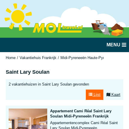
MENU
Home
Vakantiehuis Frankrijk
Midi-Pyreneeën Haute-Pyreneeën
Sain
Saint Lary Soulan
2 vakantiehuizen in Saint Lary Soulan gevonden
Lijst
Kaart
Appartement Cami Réal Saint Lary
Soulan Midi-Pyreneeën Frankrijk
Appartementencomplex Cami Réal Saint
Lary Soulan Midi-Pyreneeën