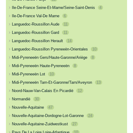
Ile-De-France Seine-Et-Marne/Seine-Saint-Denis
4
Ile-De-France Val-De Marne
6
Languedoc-Roussillon Aude
11
Languedoc-Roussillon Gard
11
Languedoc-Roussillon Herault
14
Languedoc-Roussillon Pyreneeën-Orientales
10
Midi-Pyreneeën Gers/Haute-Garonne/Ariège
8
Midi-Pyreneeën Haute-Pyreneeën
8
Midi-Pyreneeën Lot
10
Midi-Pyreneeën Tarn-Et-Garonne/Tarn/Aveyron
13
Noord-Nauw-Van-Calais En Picardië
12
Normandië
30
Nouvelle-Aquitaine
47
Nouvelle-Aquitaine-Dordogne-Lot-Garonne
24
Nouvelle-Aquitaine-Zuidwestkust
27
Pays De La Loire Loire-Atlantique
10