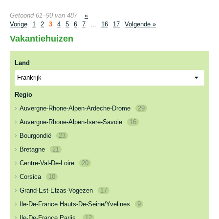
Getoond 61–90 van 487
«
Vorige
1
2
3
4
5
6
7
...
16
17
Volgende »
Vakantiehuizen
Land
Regio
Auvergne-Rhone-Alpen-Ardeche-Drome
29
Auvergne-Rhone-Alpen-Isere-Savoie
16
Bourgondië
23
Bretagne
21
Centre-Val-De-Loire
20
Corsica
10
Grand-Est-Elzas-Vogezen
17
Ile-De-France Hauts-De-Seine/Yvelines
9
Ile-De-France Parijs
12